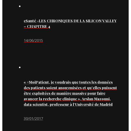
eSanté -LES CHRONIQUES DE LA SILICON VALLEY
– CHAPITRE 4
14/06/2015
« #MoiPatient, je voudrais que toutes les données
des patients soient anonymisées et qu’elles puissent
être exploitées de manière massive pour faire
avancer la recherche clinique », Arslan Mazouni,
data scientist, professeur à l’Université de Madrid
30/01/2017