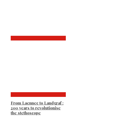
From Laennec to Landgraf :
200 years to revolutionise
the stethoscope