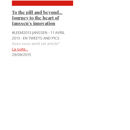
To the pill and beyond…
Journey to the heart of
Janssen’s innovation
#LEEM2013 JANSSEN - 11 AVRIL
2013 - EN TWEETS AND PICS
Avez-vous aimé cet article?
La suite...
29/09/2015