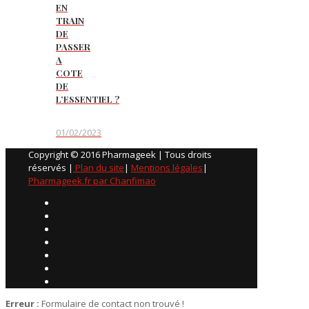
EN
TRAIN
DE
PASSER
A
COTE
DE
L’ESSENTIEL ?
01/02/2023
Copyright © 2016 Pharmageek | Tous droits
réservés |
Plan du site
|
Mentions légales
|
Pharmageek.fr par Chanfimao
Erreur :
Formulaire de contact non trouvé !