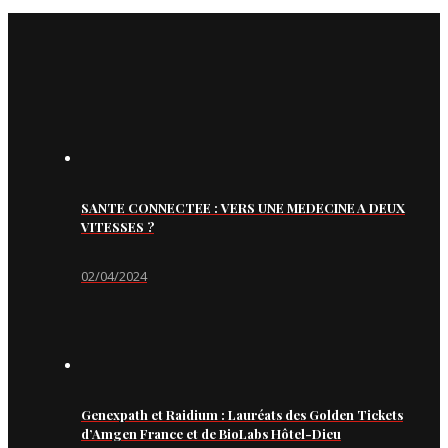
SANTE CONNECTEE : VERS UNE MEDECINE A DEUX
VITESSES ?
02/04/2024
Genexpath et Raidium : Lauréats des Golden Tickets
d’Amgen France et de BioLabs Hôtel-Dieu