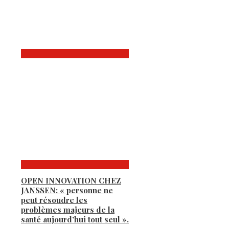
OPEN INNOVATION CHEZ
JANSSEN: « personne ne
peut résoudre les
problèmes majeurs de la
santé aujourd’hui tout seul ».