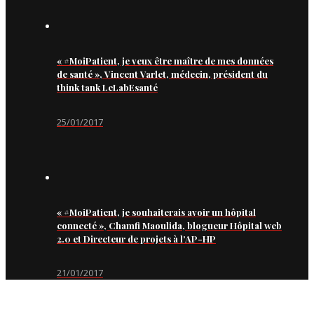
« #MoiPatient, je veux être maître de mes données
de santé », Vincent Varlet, médecin, président du
think tank LeLabEsanté
25/01/2017
« #MoiPatient, je souhaiterais avoir un hôpital
connecté », Chamfi Maoulida, blogueur Hôpital web
2.0 et Directeur de projets à l’AP-HP
21/01/2017