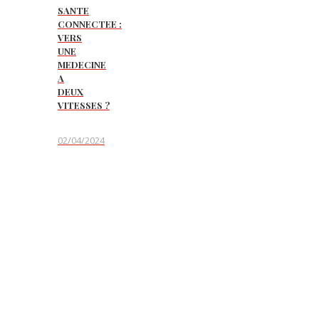
SANTE
CONNECTEE :
VERS
UNE
MEDECINE
A
DEUX
VITESSES ?
02/04/2024