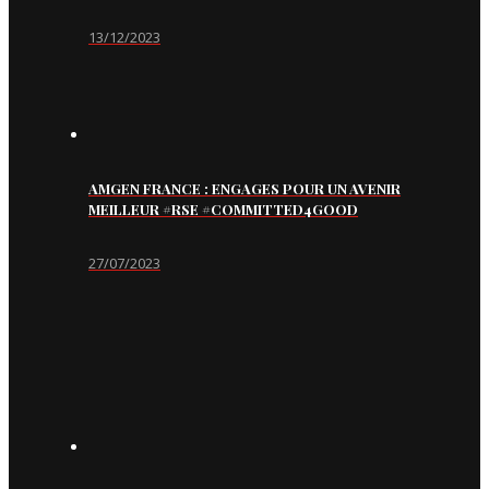
13/12/2023
AMGEN FRANCE : ENGAGES POUR UN AVENIR
MEILLEUR #RSE #COMMITTED4GOOD
27/07/2023