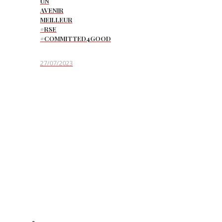
UN
AVENIR
MEILLEUR
#RSE
#COMMITTED4GOOD
27/07/2023