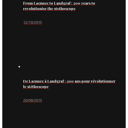
From Laennec to Landgraf : 200 years to
revolutionise the stethoscope
12/10/2015
De Laennec à Landgraf : 200 ans pour révolutionner
le stéthoscope
20/09/2015