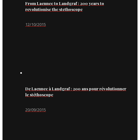
From Laennec to Landgraf : 200 years to
revolutionise the stethoscope
12/10/2015
De Laennec à Landgraf : 200 ans pour révolutionner
le stéthoscope
20/09/2015