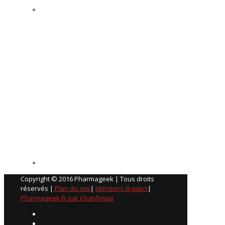
Copyright © 2016 Pharmageek | Tous droits
réservés |
Plan du site
|
Mentions légales
|
Pharmageek.fr par Chanfimao