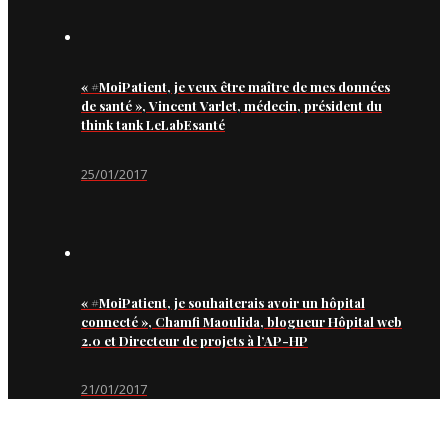
« #MoiPatient, je veux être maître de mes données
de santé », Vincent Varlet, médecin, président du
think tank LeLabEsanté
25/01/2017
« #MoiPatient, je souhaiterais avoir un hôpital
connecté », Chamfi Maoulida, blogueur Hôpital web
2.0 et Directeur de projets à l’AP-HP
21/01/2017