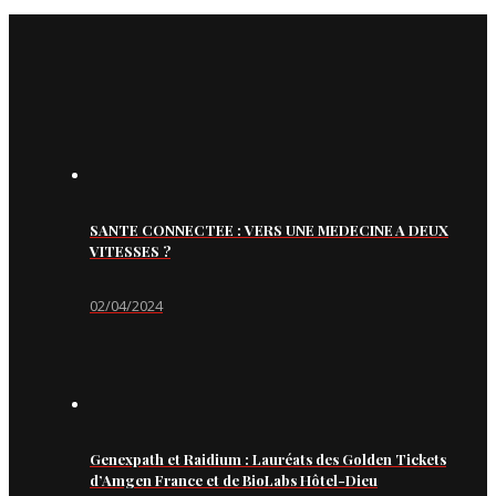
SANTE CONNECTEE : VERS UNE MEDECINE A DEUX
VITESSES ?
02/04/2024
Genexpath et Raidium : Lauréats des Golden Tickets
d’Amgen France et de BioLabs Hôtel-Dieu