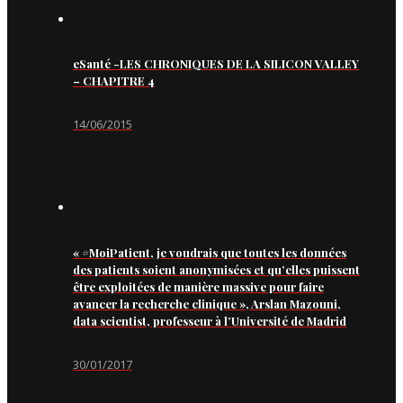
eSanté -LES CHRONIQUES DE LA SILICON VALLEY
– CHAPITRE 4
14/06/2015
« #MoiPatient, je voudrais que toutes les données
des patients soient anonymisées et qu’elles puissent
être exploitées de manière massive pour faire
avancer la recherche clinique », Arslan Mazouni,
data scientist, professeur à l’Université de Madrid
30/01/2017