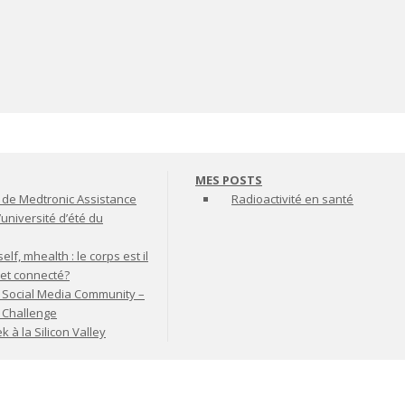
MES POSTS
de Medtronic Assistance
Radioactivité en santé
’université d’été du
lf, mhealth : le corps est il
jet connecté?
 Social Media Community –
t Challenge
à la Silicon Valley