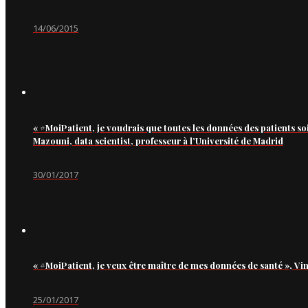
14/06/2015
« #MoiPatient, je voudrais que toutes les données des patients so
Mazouni, data scientist, professeur à l’Université de Madrid
30/01/2017
« #MoiPatient, je veux être maître de mes données de santé », Vi
25/01/2017