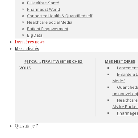
E-Health/e-Santé
Pharmacist World
Connected Health & Quantifiedself
Healthcare Social Media
Patient Empowerment
Big Data
Dernières news
Mes activités
#JTCV…. J’IRAI TWEETER CHEZ
MES HISTOIRES
VOUS
Lancement 
E-Santé à L
Medef
Quantifiedse
un nouvel ob
Healthcare
Als Ice Bucke
Pharmageek 
Qui suis-je ?