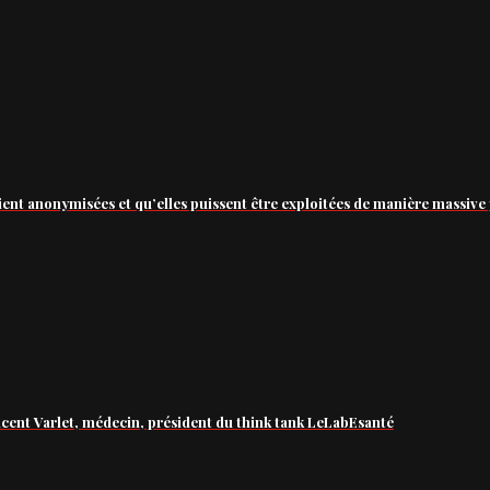
ient anonymisées et qu’elles puissent être exploitées de manière massive 
ncent Varlet, médecin, président du think tank LeLabEsanté