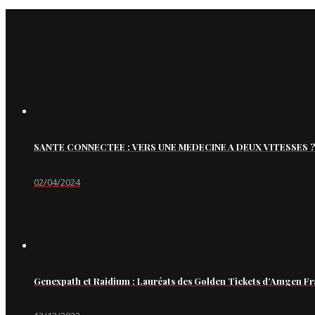
SANTE CONNECTEE : VERS UNE MEDECINE A DEUX VITESSES ?
02/04/2024
Genexpath et Raidium : Lauréats des Golden Tickets d’Amgen Fr