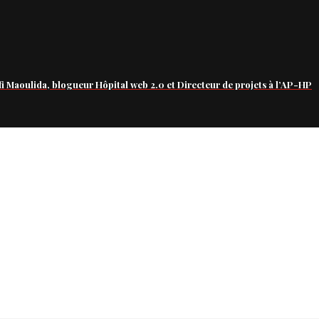
fi Maoulida, blogueur Hôpital web 2.0 et Directeur de projets à l’AP-HP