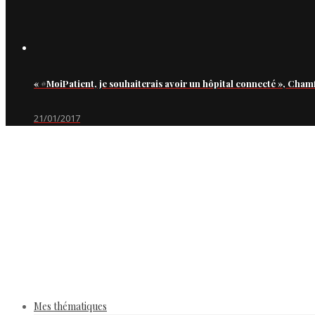
« #MoiPatient, je souhaiterais avoir un hôpital connecté », Cham
21/01/2017
Mes thématiques