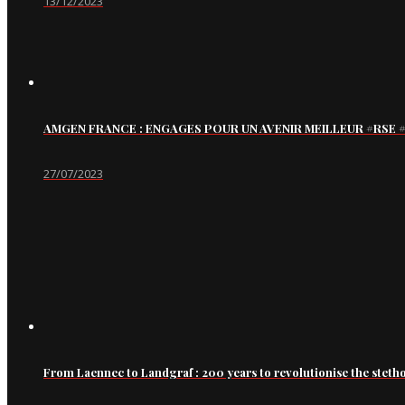
13/12/2023
AMGEN FRANCE : ENGAGES POUR UN AVENIR MEILLEUR #RS
27/07/2023
From Laennec to Landgraf : 200 years to revolutionise the steth