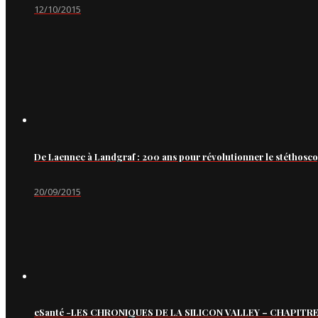
12/10/2015
De Laennec à Landgraf : 200 ans pour révolutionner le stéthosc
20/09/2015
eSanté -LES CHRONIQUES DE LA SILICON VALLEY – CHAPITRE