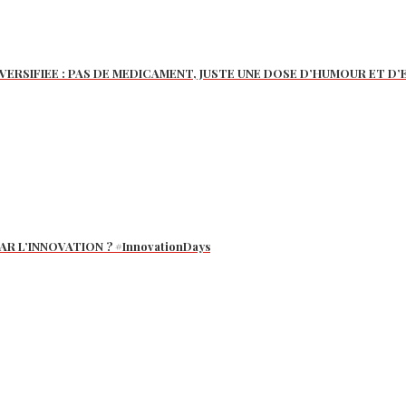
ERSIFIEE : PAS DE MEDICAMENT, JUSTE UNE DOSE D’HUMOUR ET D
R L’INNOVATION ? #InnovationDays