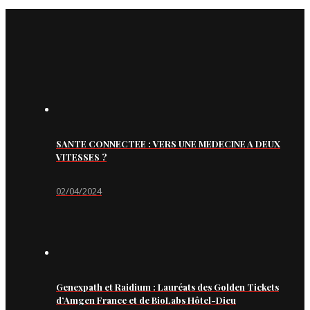
SANTE CONNECTEE : VERS UNE MEDECINE A DEUX
VITESSES ?
02/04/2024
Genexpath et Raidium : Lauréats des Golden Tickets
d’Amgen France et de BioLabs Hôtel-Dieu