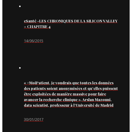
eSanté -LES CHRONIQUES DE LA SILICON VALLEY
– CHAPITRE 4
14/06/2015
« #MoiPatient, je voudrais que toutes les données
des patients soient anonymisées et qu’elles puissent
être exploitées de manière massive pour faire
avancer la recherche clinique », Arslan Mazouni,
data scientist, professeur à l’Université de Madrid
30/01/2017