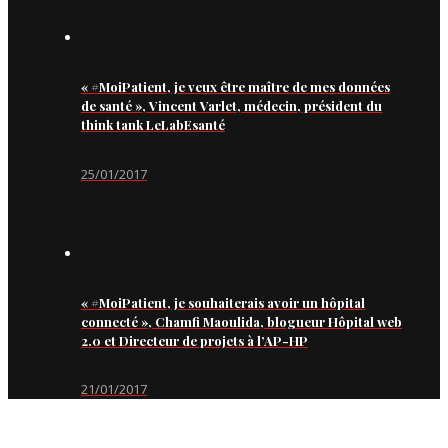
« #MoiPatient, je veux être maître de mes données
de santé », Vincent Varlet, médecin, président du
think tank LeLabEsanté
25/01/2017
« #MoiPatient, je souhaiterais avoir un hôpital
connecté », Chamfi Maoulida, blogueur Hôpital web
2.0 et Directeur de projets à l’AP-HP
21/01/2017