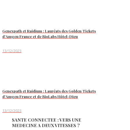
Genexpath et Raidium : Lauréats des Golden Tickets
d’Amgen France et de BioLabs Hôtel-Dieu
13/12/2023
Genexpath et Raidium : Lauréats des Golden Tickets
d’Amgen France et de BioLabs Hôtel-Dieu
13/12/2023
SANTE CONNECTEE : VERS UNE
MEDECINE A DEUX VITESSES ?