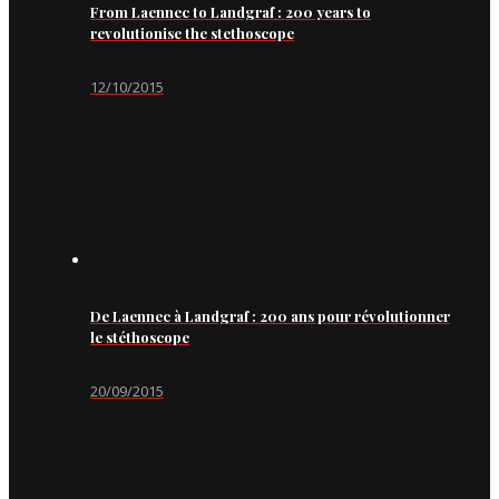
From Laennec to Landgraf : 200 years to
revolutionise the stethoscope
12/10/2015
De Laennec à Landgraf : 200 ans pour révolutionner
le stéthoscope
20/09/2015