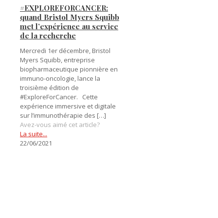
#EXPLOREFORCANCER:
quand Bristol Myers Squibb
met l’expérience au service
de la recherche
Mercredi 1er décembre, Bristol
Myers Squibb, entreprise
biopharmaceutique pionnière en
immuno-oncologie, lance la
troisième édition de
#ExploreForCancer. Cette
expérience immersive et digitale
sur l’immunothérapie des
[…]
Avez-vous aimé cet article?
La suite...
22/06/2021