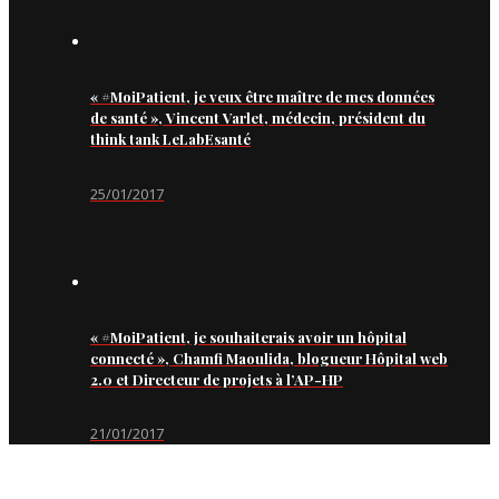
« #MoiPatient, je veux être maître de mes données
de santé », Vincent Varlet, médecin, président du
think tank LeLabEsanté
25/01/2017
« #MoiPatient, je souhaiterais avoir un hôpital
connecté », Chamfi Maoulida, blogueur Hôpital web
2.0 et Directeur de projets à l’AP-HP
21/01/2017