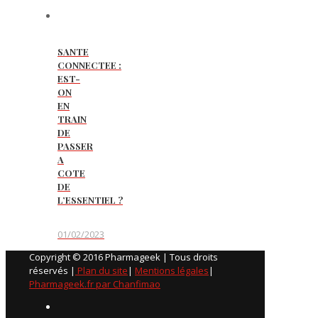
SANTE
CONNECTEE :
EST-
ON
EN
TRAIN
DE
PASSER
A
COTE
DE
L’ESSENTIEL ?
01/02/2023
Copyright © 2016 Pharmageek | Tous droits
réservés |
Plan du site
|
Mentions légales
|
Pharmageek.fr par Chanfimao