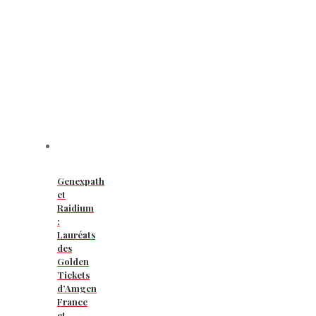
Genexpath
et
Raidium
:
Lauréats
des
Golden
Tickets
d’Amgen
France
et