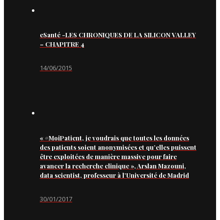
eSanté -LES CHRONIQUES DE LA SILICON VALLEY
– CHAPITRE 4
14/06/2015
« #MoiPatient, je voudrais que toutes les données
des patients soient anonymisées et qu’elles puissent
être exploitées de manière massive pour faire
avancer la recherche clinique », Arslan Mazouni,
data scientist, professeur à l’Université de Madrid
30/01/2017