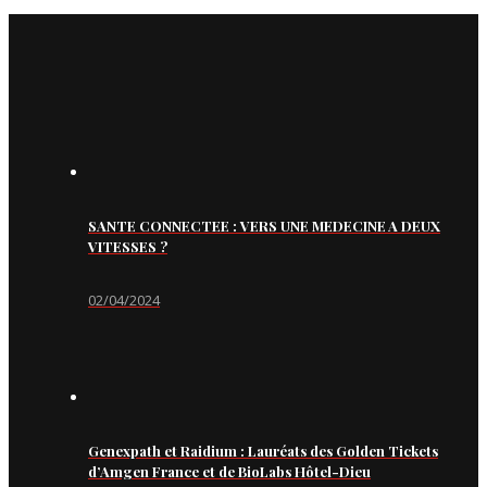
SANTE CONNECTEE : VERS UNE MEDECINE A DEUX
VITESSES ?
02/04/2024
Genexpath et Raidium : Lauréats des Golden Tickets
d’Amgen France et de BioLabs Hôtel-Dieu