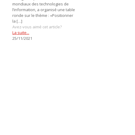
mondiaux des technologies de
l’information, a organisé une table
ronde sur le thème : «Positionner
la
[…]
Avez-vous aimé cet article?
La suite...
25/11/2021