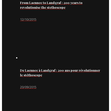
From Laennec to Landgraf : 200 years to
revolutionise the stethoscope
12/10/2015
De Laennec à Landgraf : 200 ans pour révolutionner
le stéthoscope
20/09/2015