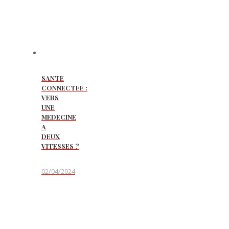
SANTE
CONNECTEE :
VERS
UNE
MEDECINE
A
DEUX
VITESSES ?
02/04/2024