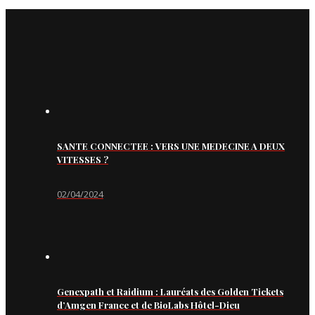
SANTE CONNECTEE : VERS UNE MEDECINE A DEUX
VITESSES ?
02/04/2024
Genexpath et Raidium : Lauréats des Golden Tickets
d’Amgen France et de BioLabs Hôtel-Dieu