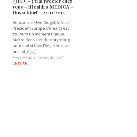
#JTCV – J’irai tweeter chez
vous – iHealth à MEDICA –
Dusseldorf – 22/11/2013
Rencontrer Uwe Diegel, le Vice-
Président Europe d’iHealth est
toujours un moment unique.
Maître dans l’art du storytelling,
pour moi si Uwe Diegel était un
animal, il
[…]
Avez-vous aimé cet article?
La suite...