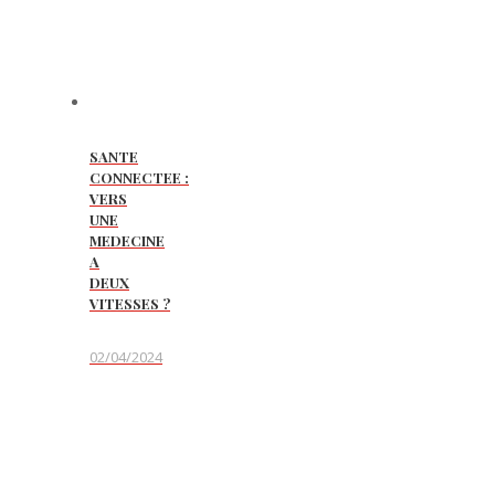
SANTE
CONNECTEE :
VERS
UNE
MEDECINE
A
DEUX
VITESSES ?
02/04/2024