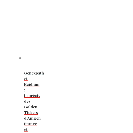
Genexpath
et
Raidium
:
Lauréats
des
Golden
Tickets
d’Amgen
France
et