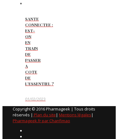
SANTE
CONNECTEE :
EST-
ON
EN
TRAIN
DE
PASSER
A
COTE
DE
L’ESSENTIEL ?
01/02/2023
Copyright © 2016 Pharmageek | Tous droits
réservés |
Plan du site
|
Mentions légales
|
Pharmageek.fr par Chanfimao