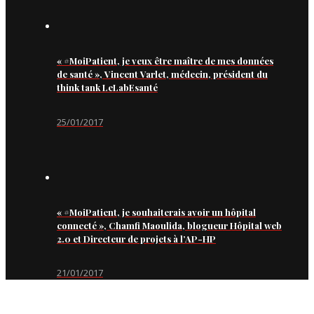
« #MoiPatient, je veux être maître de mes données
de santé », Vincent Varlet, médecin, président du
think tank LeLabEsanté
25/01/2017
« #MoiPatient, je souhaiterais avoir un hôpital
connecté », Chamfi Maoulida, blogueur Hôpital web
2.0 et Directeur de projets à l’AP-HP
21/01/2017