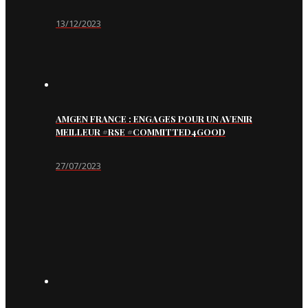
13/12/2023
AMGEN FRANCE : ENGAGES POUR UN AVENIR
MEILLEUR #RSE #COMMITTED4GOOD
27/07/2023