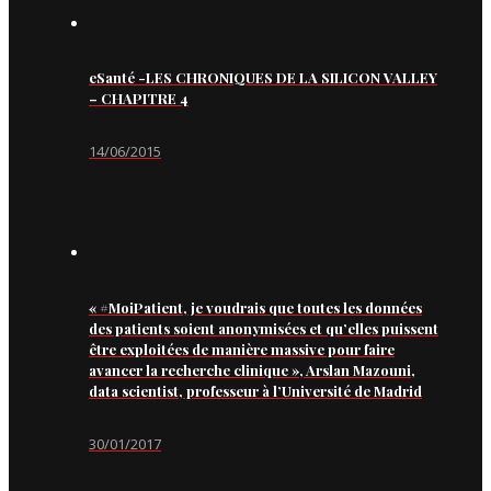
eSanté -LES CHRONIQUES DE LA SILICON VALLEY
– CHAPITRE 4
14/06/2015
« #MoiPatient, je voudrais que toutes les données
des patients soient anonymisées et qu’elles puissent
être exploitées de manière massive pour faire
avancer la recherche clinique », Arslan Mazouni,
data scientist, professeur à l’Université de Madrid
30/01/2017