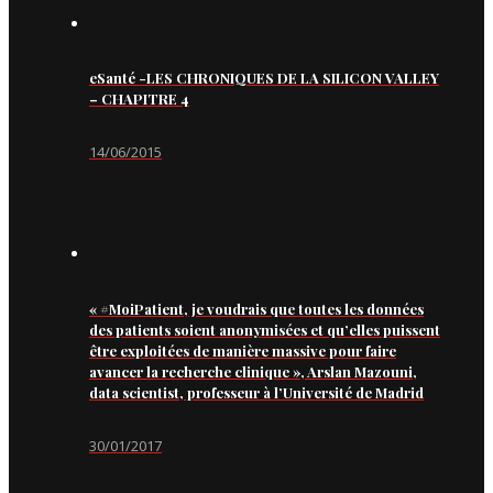
eSanté -LES CHRONIQUES DE LA SILICON VALLEY
– CHAPITRE 4
14/06/2015
« #MoiPatient, je voudrais que toutes les données
des patients soient anonymisées et qu’elles puissent
être exploitées de manière massive pour faire
avancer la recherche clinique », Arslan Mazouni,
data scientist, professeur à l’Université de Madrid
30/01/2017