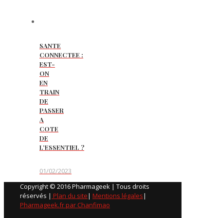
SANTE
CONNECTEE :
EST-
ON
EN
TRAIN
DE
PASSER
A
COTE
DE
L’ESSENTIEL ?
01/02/2023
Copyright © 2016 Pharmageek | Tous droits
réservés |
Plan du site
|
Mentions légales
|
Pharmageek.fr par Chanfimao