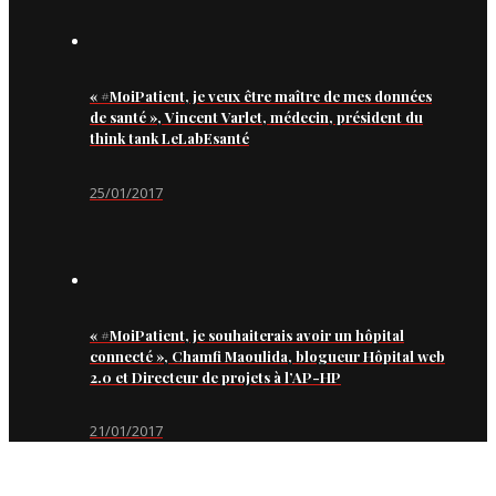
« #MoiPatient, je veux être maître de mes données
de santé », Vincent Varlet, médecin, président du
think tank LeLabEsanté
25/01/2017
« #MoiPatient, je souhaiterais avoir un hôpital
connecté », Chamfi Maoulida, blogueur Hôpital web
2.0 et Directeur de projets à l’AP-HP
21/01/2017