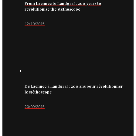
From Laennec to Landgraf : 200 years to
revolutionise the stethoscope
12/10/2015
De Laennec à Landgraf : 200 ans pour révolutionner
le stéthoscope
20/09/2015