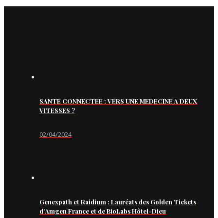
SANTE CONNECTEE : VERS UNE MEDECINE A DEUX
VITESSES ?
02/04/2024
Genexpath et Raidium : Lauréats des Golden Tickets
d’Amgen France et de BioLabs Hôtel-Dieu