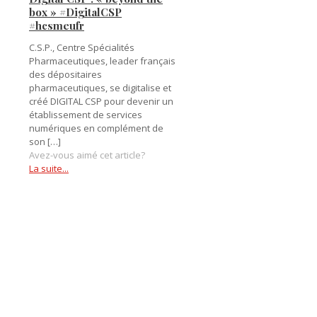
box » #DigitalCSP
#hcsmeufr
C.S.P., Centre Spécialités
Pharmaceutiques, leader français
des dépositaires
pharmaceutiques, se digitalise et
créé DIGITAL CSP pour devenir un
établissement de services
numériques en complément de
son
[…]
Avez-vous aimé cet article?
La suite...