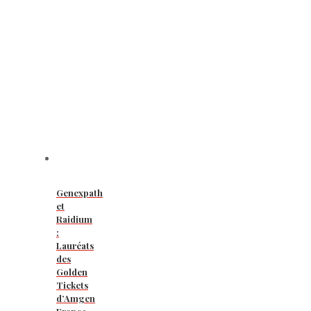
Genexpath
et
Raidium
:
Lauréats
des
Golden
Tickets
d’Amgen