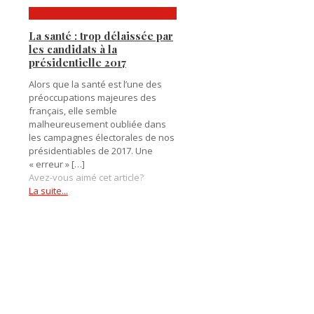
La santé : trop délaissée par
les candidats à la
présidentielle 2017
Alors que la santé est l’une des
préoccupations majeures des
français, elle semble
malheureusement oubliée dans
les campagnes électorales de nos
présidentiables de 2017. Une
« erreur »
[…]
Avez-vous aimé cet article?
La suite...