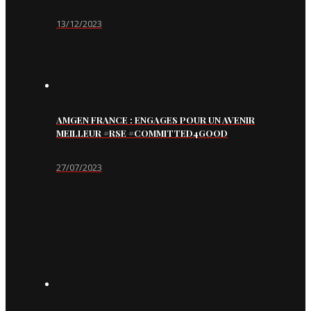
13/12/2023
AMGEN FRANCE : ENGAGES POUR UN AVENIR
MEILLEUR #RSE #COMMITTED4GOOD
27/07/2023