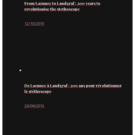
From Laennec to Landgraf : 200 years to
revolutionise the stethoscope
12/10/2015
De Laennec à Landgraf : 200 ans pour révolutionner
le stéthoscope
20/09/2015