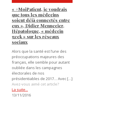
« #MoiPatient, je voudrais
que tous les médecins
soient déjà connectés entre
eux », Didier Mennecier,
Hépatologue, « médecin
geek » sur les réseaux
sociaux
Alors que la santé est l’une des
préoccupations majeures des
français, elle semble pour autant
oubliée dans les campagnes
électorales de nos
présidentiables de 2017… Avec
[…]
Avez-vous aimé cet article?
La suite...
13/11/2016