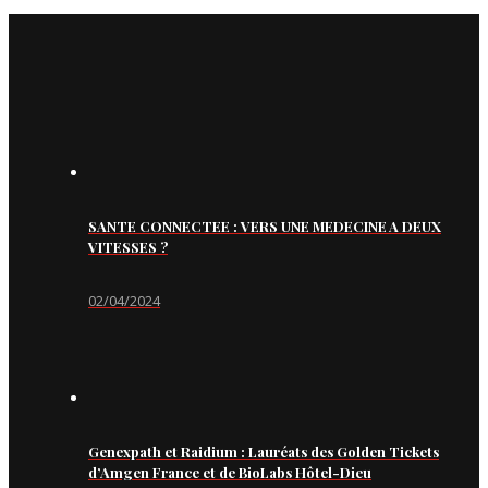
SANTE CONNECTEE : VERS UNE MEDECINE A DEUX
VITESSES ?
02/04/2024
Genexpath et Raidium : Lauréats des Golden Tickets
d’Amgen France et de BioLabs Hôtel-Dieu