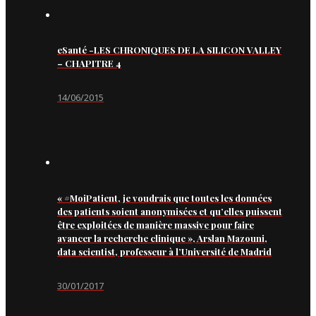
eSanté -LES CHRONIQUES DE LA SILICON VALLEY
– CHAPITRE 4
14/06/2015
« #MoiPatient, je voudrais que toutes les données
des patients soient anonymisées et qu’elles puissent
être exploitées de manière massive pour faire
avancer la recherche clinique », Arslan Mazouni,
data scientist, professeur à l’Université de Madrid
30/01/2017