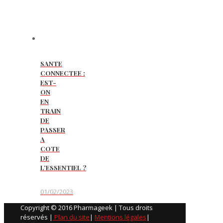
SANTE
CONNECTEE :
EST-
ON
EN
TRAIN
DE
PASSER
A
COTE
DE
L’ESSENTIEL ?
01/02/2023
Copyright © 2016 Pharmageek | Tous droits
réservés |
Plan du site
|
Mentions légales
|