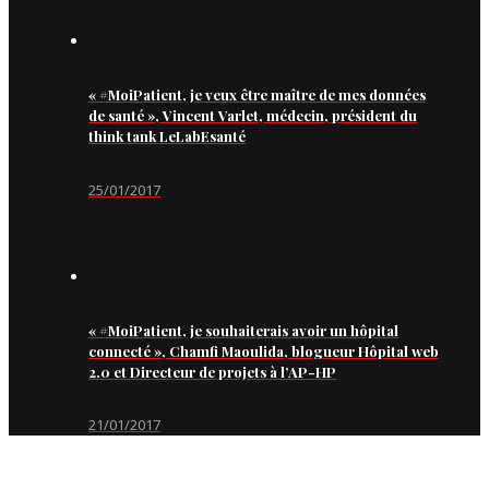
« #MoiPatient, je veux être maître de mes données
de santé », Vincent Varlet, médecin, président du
think tank LeLabEsanté
25/01/2017
« #MoiPatient, je souhaiterais avoir un hôpital
connecté », Chamfi Maoulida, blogueur Hôpital web
2.0 et Directeur de projets à l’AP-HP
21/01/2017