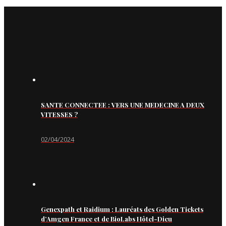
SANTE CONNECTEE : VERS UNE MEDECINE A DEUX
VITESSES ?
02/04/2024
Genexpath et Raidium : Lauréats des Golden Tickets
d’Amgen France et de BioLabs Hôtel-Dieu