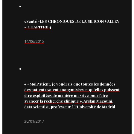
eSanté -LES CHRONIQUES DE LA SILICON VALLEY
– CHAPITRE 4
14/06/2015
« #MoiPatient, je voudrais que toutes les données
des patients soient anonymisées et qu’elles puissent
être exploitées de manière massive pour faire
avancer la recherche clinique », Arslan Mazouni,
data scientist, professeur à l’Université de Madrid
30/01/2017