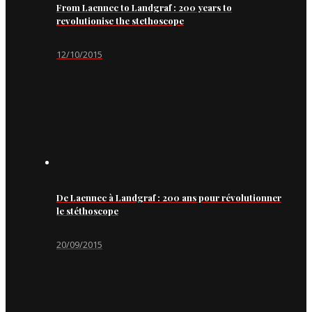
From Laennec to Landgraf : 200 years to
revolutionise the stethoscope
12/10/2015
De Laennec à Landgraf : 200 ans pour révolutionner
le stéthoscope
20/09/2015