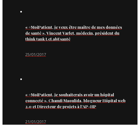
« #MoiPatient, je veux être maître de mes données
de santé », Vincent Varlet, médecin, président du
think tank LeLabEsanté
25/01/2017
« #MoiPatient, je souhaiterais avoir un hôpital
connecté », Chamfi Maoulida, blogueur Hôpital web
2.0 et Directeur de projets à l’AP-HP
21/01/2017