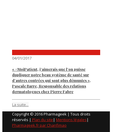
04/01/2017
« #MoiPatient, j’aimerais que l’on puisse
dupliquer notre beau système de santé sur
d’autres contrées qui sont plus démunies »,
Pascale Barre, Responsable des relations
dermatologues chez Pierre Fabre
La suite...
Copyright © 2016 Pharmageek | Tous droits
réservés |
Plan du site
|
Mentions légales
|
Pharmageek.fr par Chanfimao