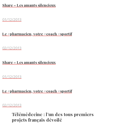
Share – Les amants silencieux
01/12/2013
Le #pharmacien, votre #coach #sportif
02/12/2013
Share – Les amants silencieux
01/12/2013
Le #pharmacien, votre #coach #sportif
02/12/2013
Télémédecine : l’un des tous premiers
projets français dévoilé