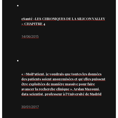
eSanté -LES CHRONIQUES DE LA SILICON VALLEY
– CHAPITRE 4
14/06/2015
« #MoiPatient, je voudrais que toutes les données
des patients soient anonymisées et qu’elles puissent
être exploitées de manière massive pour faire
avancer la recherche clinique », Arslan Mazouni,
data scientist, professeur à l’Université de Madrid
30/01/2017