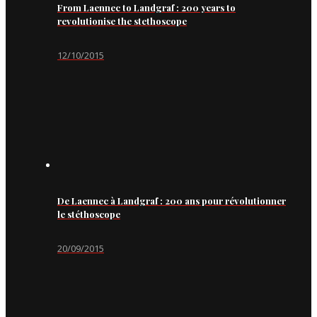
From Laennec to Landgraf : 200 years to
revolutionise the stethoscope
12/10/2015
De Laennec à Landgraf : 200 ans pour révolutionner
le stéthoscope
20/09/2015