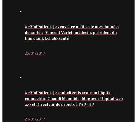
« #MoiPatient, je veux être maître de mes données
de santé », Vincent Varlet, médecin, président du
think tank LeLabEsanté
25/01/2017
« #MoiPatient, je souhaiterais avoir un hôpital
connecté », Chamfi Maoulida, blogueur Hôpital web
2.0 et Directeur de projets à l’AP-HP
21/01/2017