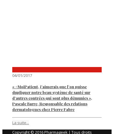
04/01/2017
« #MoiPatient, j’aimerais que l’on puisse
dupliquer notre beau système de santé sur
d’autres contrées qui sont plus démunies »,
Pascale Barre, Responsable des relations
dermatologues chez Pierre Fabre
La suite...
Copyright © 2016 Pharmageek | Tous droits