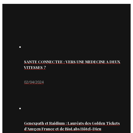
SANTE CONNECTEE : VERS UNE MEDECINE A DEUX
VITESSES ?
02/04/2024
Genexpath et Raidium : Lauréats des Golden Tickets
d’Amgen France et de BioLabs Hôtel-Dieu