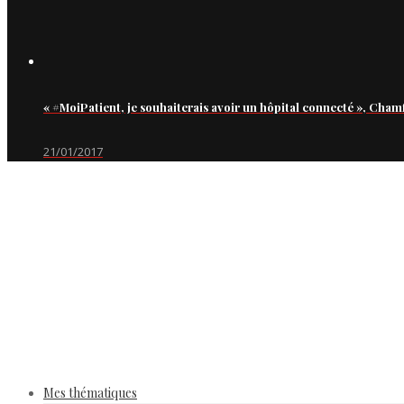
« #MoiPatient, je souhaiterais avoir un hôpital connecté », Cham
21/01/2017
Mes thématiques