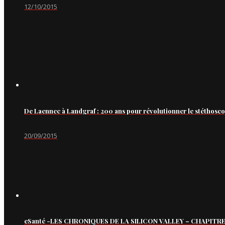
12/10/2015
De Laennec à Landgraf : 200 ans pour révolutionner le stéthosc
20/09/2015
eSanté -LES CHRONIQUES DE LA SILICON VALLEY – CHAPITRE