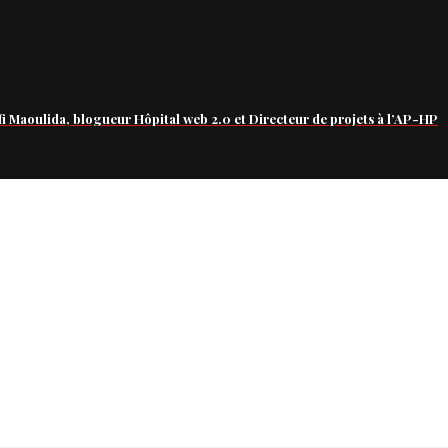
fi Maoulida, blogueur Hôpital web 2.0 et Directeur de projets à l’AP-HP