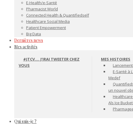
E-Health/e-Santé
Pharmacist World
Connected Health & Quantifiedself
Healthcare Social Media
Patient Empowerment
Big Data
Dernières news
Mes activités
#JTCV…. J’IRAI TWEETER CHEZ
MES HISTOIRES
VOUS
Lancement 
E-Santé à L
Medef
Quantifiedse
un nouvel ob
Healthcare
Als Ice Bucke
Pharmageek 
Qui suis-je ?