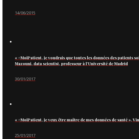
14/06/2015
« #MoiPatient, je voudrais que toutes les données des patients so
Mazouni, data scientist, professeur à l’Université de Madrid
30/01/2017
« #MoiPatient, je veux être maître de mes données de santé », Vi
25/01/2017