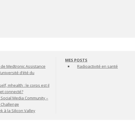
MES POSTS
de Medtronic Assistance
Radioactivité en santé
’université d’été du
lf, mhealth : le corps est il
jet connecté?
 Social Media Community –
t Challenge
à la Silicon Valley