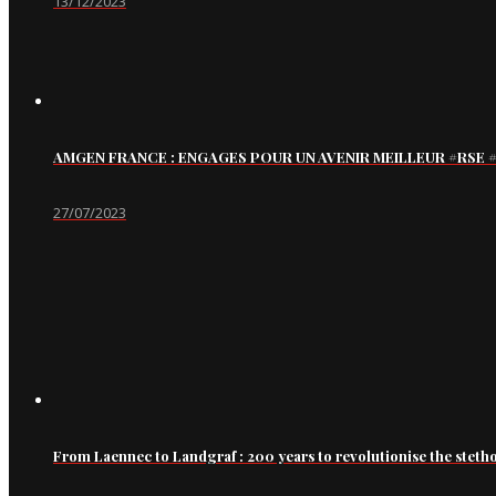
13/12/2023
AMGEN FRANCE : ENGAGES POUR UN AVENIR MEILLEUR #RS
27/07/2023
From Laennec to Landgraf : 200 years to revolutionise the steth