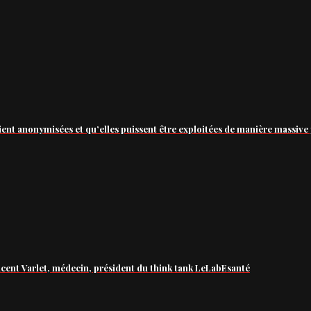
ient anonymisées et qu’elles puissent être exploitées de manière massive 
ncent Varlet, médecin, président du think tank LeLabEsanté