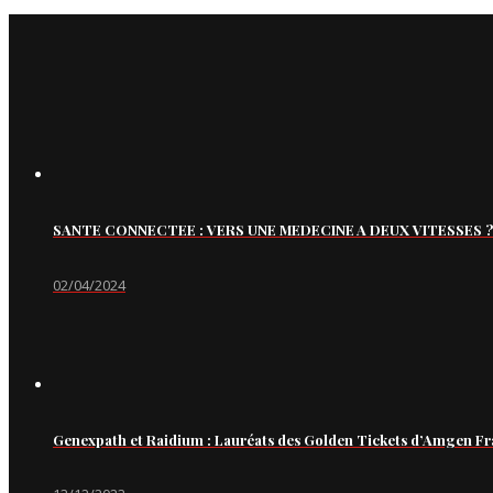
SANTE CONNECTEE : VERS UNE MEDECINE A DEUX VITESSES ?
02/04/2024
Genexpath et Raidium : Lauréats des Golden Tickets d’Amgen Fr