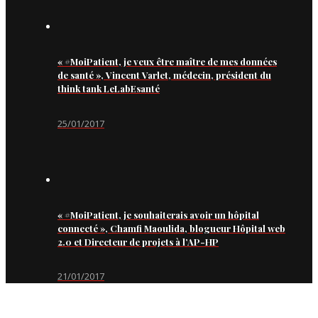
« #MoiPatient, je veux être maître de mes données
de santé », Vincent Varlet, médecin, président du
think tank LeLabEsanté
25/01/2017
« #MoiPatient, je souhaiterais avoir un hôpital
connecté », Chamfi Maoulida, blogueur Hôpital web
2.0 et Directeur de projets à l’AP-HP
21/01/2017