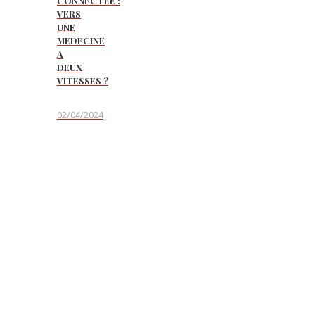
CONNECTEE :
VERS
UNE
MEDECINE
A
DEUX
VITESSES ?
02/04/2024