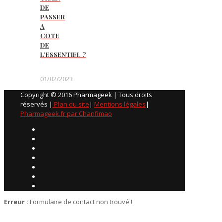
DE
PASSER
A
COTE
DE
L’ESSENTIEL ?
01/02/2023
Copyright © 2016 Pharmageek | Tous droits
réservés |
Plan du site
|
Mentions légales
|
Pharmageek.fr par Chanfimao
Erreur :
Formulaire de contact non trouvé !