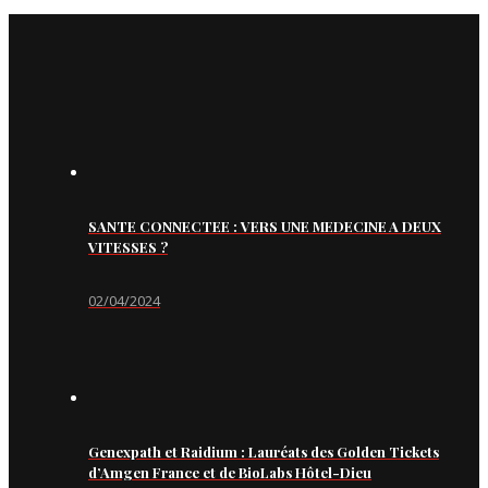
SANTE CONNECTEE : VERS UNE MEDECINE A DEUX
VITESSES ?
02/04/2024
Genexpath et Raidium : Lauréats des Golden Tickets
d’Amgen France et de BioLabs Hôtel-Dieu