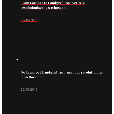
From Laennec to Landgraf : 200 years to
revolutionise the stethoscope
12/10/2015
De Laennec à Landgraf : 200 ans pour révolutionner
le stéthoscope
20/09/2015