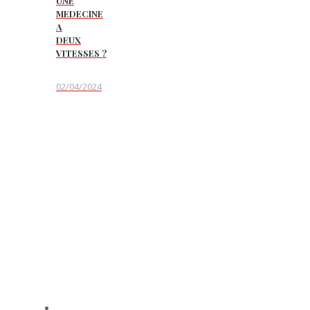
UNE
MEDECINE
A
DEUX
VITESSES ?
02/04/2024