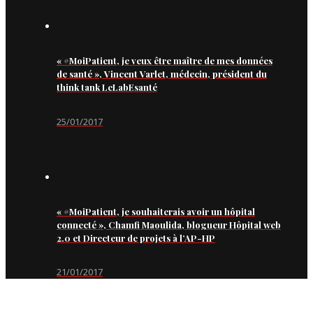
« #MoiPatient, je veux être maître de mes données
de santé », Vincent Varlet, médecin, président du
think tank LeLabEsanté
25/01/2017
« #MoiPatient, je souhaiterais avoir un hôpital
connecté », Chamfi Maoulida, blogueur Hôpital web
2.0 et Directeur de projets à l’AP-HP
21/01/2017