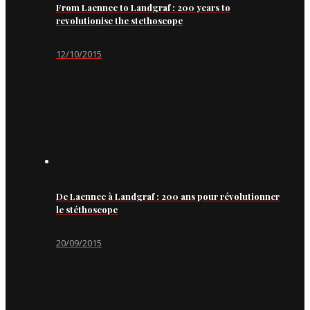
From Laennec to Landgraf : 200 years to
revolutionise the stethoscope
12/10/2015
De Laennec à Landgraf : 200 ans pour révolutionner
le stéthoscope
20/09/2015