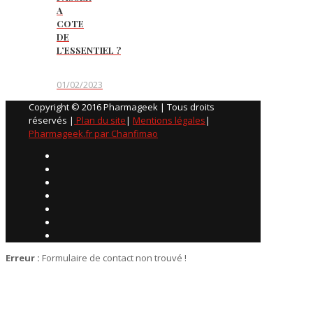
A
COTE
DE
L’ESSENTIEL ?
01/02/2023
Copyright © 2016 Pharmageek | Tous droits
réservés |
Plan du site
|
Mentions légales
|
Pharmageek.fr par Chanfimao
Erreur :
Formulaire de contact non trouvé !