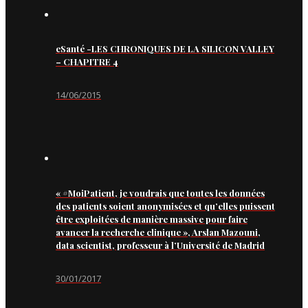
eSanté -LES CHRONIQUES DE LA SILICON VALLEY
– CHAPITRE 4
14/06/2015
« #MoiPatient, je voudrais que toutes les données
des patients soient anonymisées et qu’elles puissent
être exploitées de manière massive pour faire
avancer la recherche clinique », Arslan Mazouni,
data scientist, professeur à l’Université de Madrid
30/01/2017