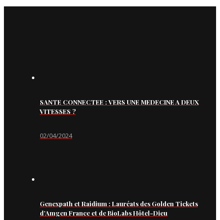
SANTE CONNECTEE : VERS UNE MEDECINE A DEUX
VITESSES ?
02/04/2024
Genexpath et Raidium : Lauréats des Golden Tickets
d’Amgen France et de BioLabs Hôtel-Dieu