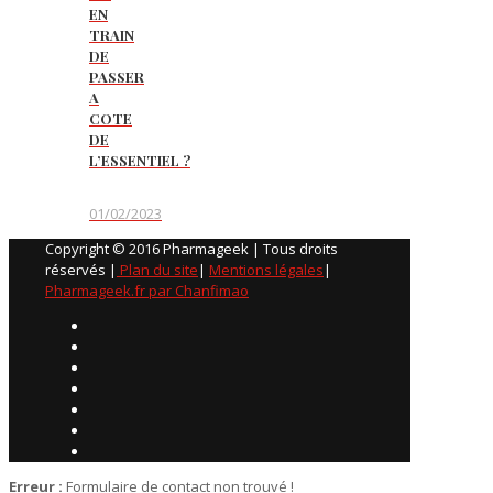
EN
TRAIN
DE
PASSER
A
COTE
DE
L’ESSENTIEL ?
01/02/2023
Copyright © 2016 Pharmageek | Tous droits
réservés |
Plan du site
|
Mentions légales
|
Pharmageek.fr par Chanfimao
Erreur :
Formulaire de contact non trouvé !