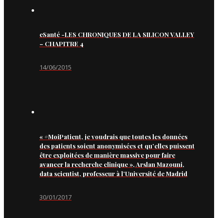
eSanté -LES CHRONIQUES DE LA SILICON VALLEY
– CHAPITRE 4
14/06/2015
« #MoiPatient, je voudrais que toutes les données
des patients soient anonymisées et qu’elles puissent
être exploitées de manière massive pour faire
avancer la recherche clinique », Arslan Mazouni,
data scientist, professeur à l’Université de Madrid
30/01/2017