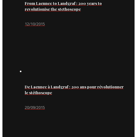
From Laennec to Landgraf : 200 years to
revolutionise the stethoscope
12/10/2015
De Laennec à Landgraf : 200 ans pour révolutionner
le stéthoscope
20/09/2015