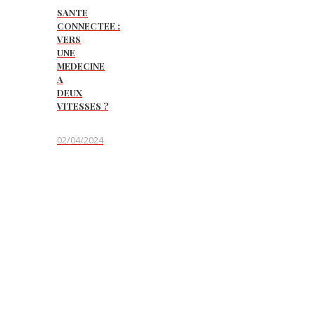
SANTE
CONNECTEE :
VERS
UNE
MEDECINE
A
DEUX
VITESSES ?
02/04/2024