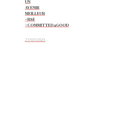
UN
AVENIR
MEILLEUR
#RSE
#COMMITTED4GOOD
27/07/2023