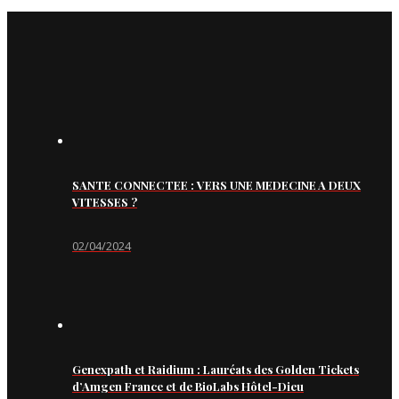
SANTE CONNECTEE : VERS UNE MEDECINE A DEUX
VITESSES ?
02/04/2024
Genexpath et Raidium : Lauréats des Golden Tickets
d’Amgen France et de BioLabs Hôtel-Dieu