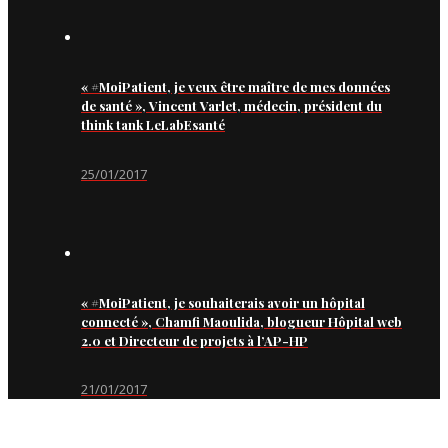
« #MoiPatient, je veux être maître de mes données
de santé », Vincent Varlet, médecin, président du
think tank LeLabEsanté
25/01/2017
« #MoiPatient, je souhaiterais avoir un hôpital
connecté », Chamfi Maoulida, blogueur Hôpital web
2.0 et Directeur de projets à l’AP-HP
21/01/2017