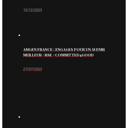
13/12/2023
AMGEN FRANCE : ENGAGES POUR UN AVENIR
MEILLEUR #RSE #COMMITTED4GOOD
27/07/2023