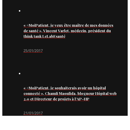
« #MoiPatient, je veux être maître de mes données
de santé », Vincent Varlet, médecin, président du
think tank LeLabEsanté
25/01/2017
« #MoiPatient, je souhaiterais avoir un hôpital
connecté », Chamfi Maoulida, blogueur Hôpital web
2.0 et Directeur de projets à l’AP-HP
21/01/2017