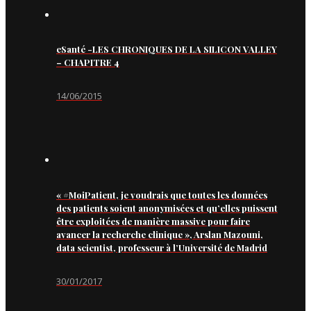
eSanté -LES CHRONIQUES DE LA SILICON VALLEY
– CHAPITRE 4
14/06/2015
« #MoiPatient, je voudrais que toutes les données
des patients soient anonymisées et qu’elles puissent
être exploitées de manière massive pour faire
avancer la recherche clinique », Arslan Mazouni,
data scientist, professeur à l’Université de Madrid
30/01/2017