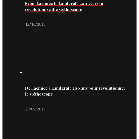
From Laennec to Landgraf : 200 years to
revolutionise the stethoscope
12/10/2015
De Laennec à Landgraf : 200 ans pour révolutionner
le stéthoscope
20/09/2015