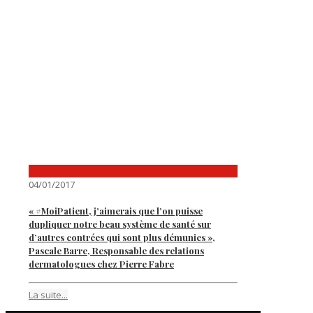
04/01/2017
« #MoiPatient, j’aimerais que l’on puisse
dupliquer notre beau système de santé sur
d’autres contrées qui sont plus démunies »,
Pascale Barre, Responsable des relations
dermatologues chez Pierre Fabre
La suite...