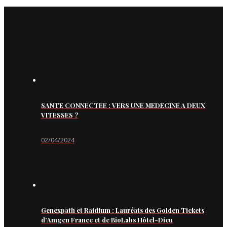
SANTE CONNECTEE : VERS UNE MEDECINE A DEUX
VITESSES ?
02/04/2024
Genexpath et Raidium : Lauréats des Golden Tickets
d’Amgen France et de BioLabs Hôtel-Dieu