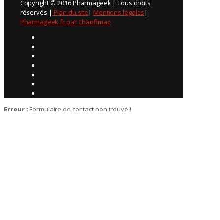
Copyright © 2016 Pharmageek | Tous droits
réservés |
Plan du site
|
Mentions légales
|
Pharmageek.fr par Chanfimao
Erreur :
Formulaire de contact non trouvé !