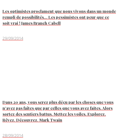
Les optimistes proclament que nous vivons dans un monde
rempli de possibilités… Les pessimistes ont peur que ce
soit vrai ! James Branch Cabell
29/09/2014
Dans 20 ans, vous serez plus déçu par les choses que vous
n’avez pas faîtes que par celles que vous avez faites. Alors
sortez des sentiers battus. Mettez les voiles. Explorez.
Rêvez. Découvrez. Mark Twain
28/09/2014