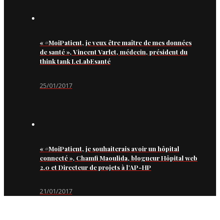
« #MoiPatient, je veux être maître de mes données
de santé », Vincent Varlet, médecin, président du
think tank LeLabEsanté
25/01/2017
« #MoiPatient, je souhaiterais avoir un hôpital
connecté », Chamfi Maoulida, blogueur Hôpital web
2.0 et Directeur de projets à l’AP-HP
21/01/2017