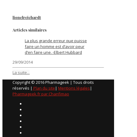
lionelreichardt
Articles similaires
La plus grande erreur que puisse
faire un homme est d’avoir peur
d’en faire une. -Elbert Hubbard
29/09/2014
La suite...
Copyright © 2016 Pharmageek | Tous droits
réservés |
Plan du site
|
Mentions légales
|
Pharmageek.fr par Chanfimao