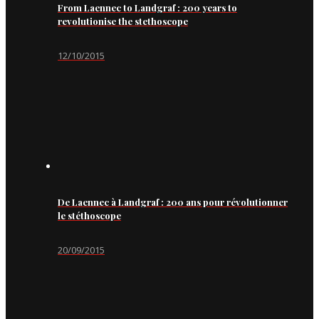
From Laennec to Landgraf : 200 years to
revolutionise the stethoscope
12/10/2015
De Laennec à Landgraf : 200 ans pour révolutionner
le stéthoscope
20/09/2015