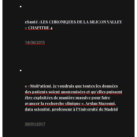
eSanté -LES CHRONIQUES DE LA SILICON VALLEY
– CHAPITRE 4
14/06/2015
« #MoiPatient, je voudrais que toutes les données
des patients soient anonymisées et qu’elles puissent
être exploitées de manière massive pour faire
avancer la recherche clinique », Arslan Mazouni,
data scientist, professeur à l’Université de Madrid
30/01/2017