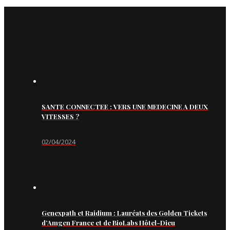
SANTE CONNECTEE : VERS UNE MEDECINE A DEUX
VITESSES ?
02/04/2024
Genexpath et Raidium : Lauréats des Golden Tickets
d’Amgen France et de BioLabs Hôtel-Dieu