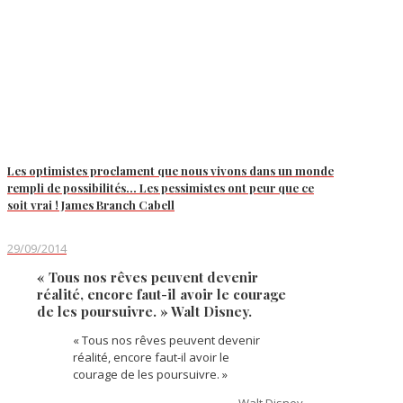
Les optimistes proclament que nous vivons dans un monde
rempli de possibilités… Les pessimistes ont peur que ce
soit vrai ! James Branch Cabell
29/09/2014
« Tous nos rêves peuvent devenir
réalité, encore faut-il avoir le courage
de les poursuivre. » Walt Disney.
« Tous nos rêves peuvent devenir
réalité, encore faut-il avoir le
courage de les poursuivre. »
Walt Disney.