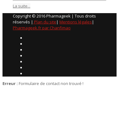
La suite...
Copyright © 2016 Pharmageek | Tous droits
réservés |
Plan du site
|
Mentions légales
|
Pharmageek.fr par Chanfimao
Erreur :
Formulaire de contact non trouvé !