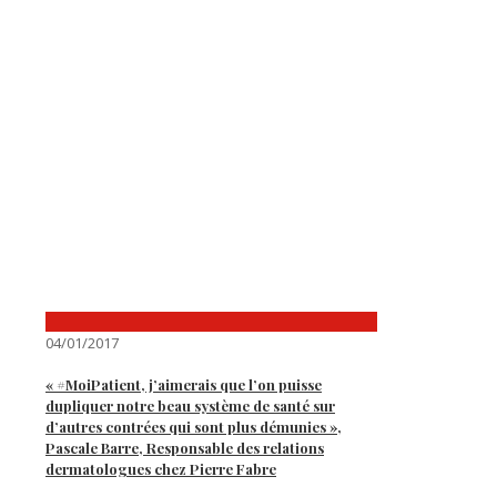
04/01/2017
« #MoiPatient, j’aimerais que l’on puisse
dupliquer notre beau système de santé sur
d’autres contrées qui sont plus démunies »,
Pascale Barre, Responsable des relations
dermatologues chez Pierre Fabre