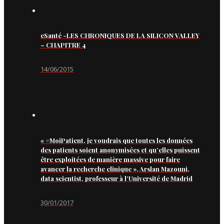
eSanté -LES CHRONIQUES DE LA SILICON VALLEY
– CHAPITRE 4
14/06/2015
« #MoiPatient, je voudrais que toutes les données
des patients soient anonymisées et qu’elles puissent
être exploitées de manière massive pour faire
avancer la recherche clinique », Arslan Mazouni,
data scientist, professeur à l’Université de Madrid
30/01/2017