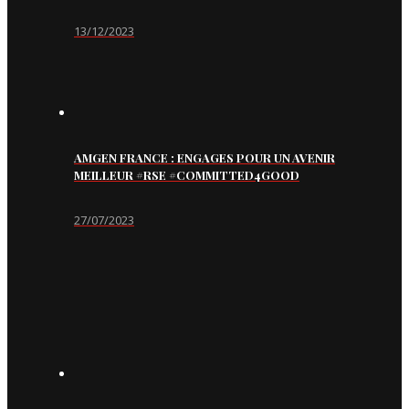
13/12/2023
AMGEN FRANCE : ENGAGES POUR UN AVENIR
MEILLEUR #RSE #COMMITTED4GOOD
27/07/2023