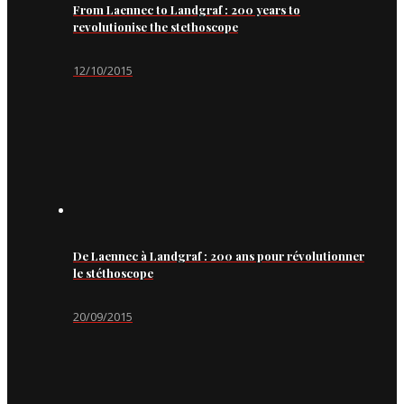
From Laennec to Landgraf : 200 years to
revolutionise the stethoscope
12/10/2015
De Laennec à Landgraf : 200 ans pour révolutionner
le stéthoscope
20/09/2015