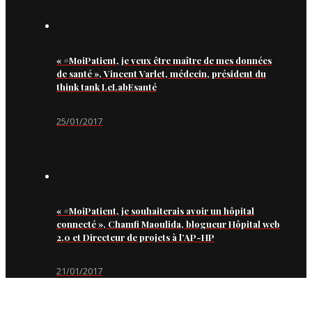
« #MoiPatient, je veux être maître de mes données
de santé », Vincent Varlet, médecin, président du
think tank LeLabEsanté
25/01/2017
« #MoiPatient, je souhaiterais avoir un hôpital
connecté », Chamfi Maoulida, blogueur Hôpital web
2.0 et Directeur de projets à l’AP-HP
21/01/2017