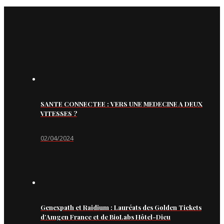
SANTE CONNECTEE : VERS UNE MEDECINE A DEUX
VITESSES ?
02/04/2024
Genexpath et Raidium : Lauréats des Golden Tickets
d’Amgen France et de BioLabs Hôtel-Dieu