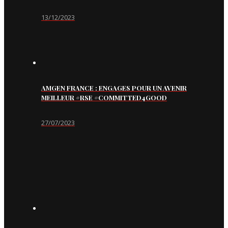
13/12/2023
AMGEN FRANCE : ENGAGES POUR UN AVENIR
MEILLEUR #RSE #COMMITTED4GOOD
27/07/2023