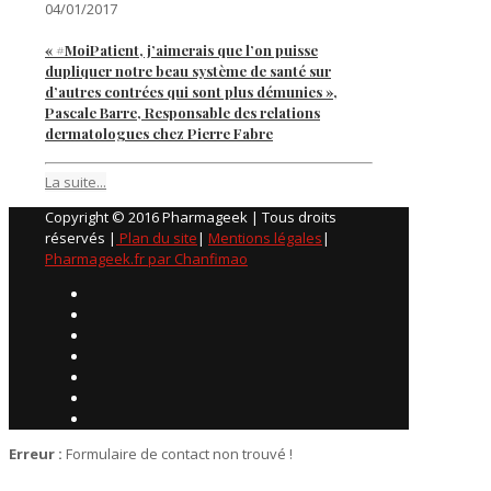
04/01/2017
« #MoiPatient, j’aimerais que l’on puisse
dupliquer notre beau système de santé sur
d’autres contrées qui sont plus démunies »,
Pascale Barre, Responsable des relations
dermatologues chez Pierre Fabre
La suite...
Copyright © 2016 Pharmageek | Tous droits
réservés |
Plan du site
|
Mentions légales
|
Pharmageek.fr par Chanfimao
Erreur :
Formulaire de contact non trouvé !