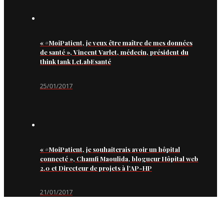
« #MoiPatient, je veux être maître de mes données
de santé », Vincent Varlet, médecin, président du
think tank LeLabEsanté
25/01/2017
« #MoiPatient, je souhaiterais avoir un hôpital
connecté », Chamfi Maoulida, blogueur Hôpital web
2.0 et Directeur de projets à l’AP-HP
21/01/2017