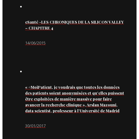
eSanté -LES CHRONIQUES DE LA SILICON VALLEY
– CHAPITRE 4
14/06/2015
« #MoiPatient, je voudrais que toutes les données
des patients soient anonymisées et qu’elles puissent
être exploitées de manière massive pour faire
avancer la recherche clinique », Arslan Mazouni,
data scientist, professeur à l’Université de Madrid
30/01/2017