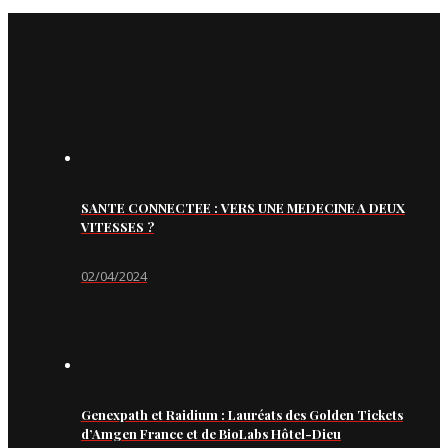
SANTE CONNECTEE : VERS UNE MEDECINE A DEUX
VITESSES ?
02/04/2024
Genexpath et Raidium : Lauréats des Golden Tickets
d’Amgen France et de BioLabs Hôtel-Dieu