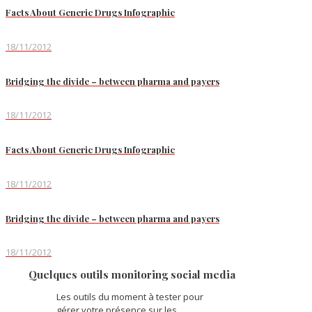
Facts About Generic Drugs Infographic
18/11/2012
Bridging the divide – between pharma and payers
18/11/2012
Facts About Generic Drugs Infographic
18/11/2012
Bridging the divide – between pharma and payers
18/11/2012
Quelques outils monitoring social media
Les outils du moment à tester pour
gérer votre présence sur les