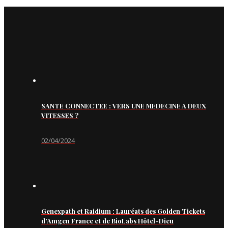
SANTE CONNECTEE : VERS UNE MEDECINE A DEUX
VITESSES ?
02/04/2024
Genexpath et Raidium : Lauréats des Golden Tickets
d’Amgen France et de BioLabs Hôtel-Dieu