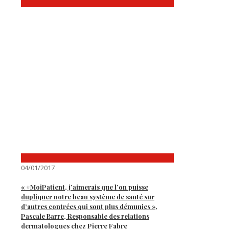
04/01/2017
« #MoiPatient, j’aimerais que l’on puisse
dupliquer notre beau système de santé sur
d’autres contrées qui sont plus démunies »,
Pascale Barre, Responsable des relations
dermatologues chez Pierre Fabre