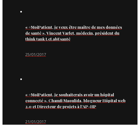
« #MoiPatient, je veux être maître de mes données
de santé », Vincent Varlet, médecin, président du
think tank LeLabEsanté
25/01/2017
« #MoiPatient, je souhaiterais avoir un hôpital
connecté », Chamfi Maoulida, blogueur Hôpital web
2.0 et Directeur de projets à l’AP-HP
21/01/2017