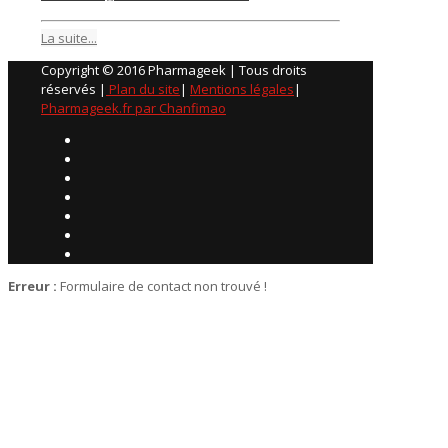
La suite...
Copyright © 2016 Pharmageek | Tous droits
réservés |
Plan du site
|
Mentions légales
|
Pharmageek.fr par Chanfimao
Erreur :
Formulaire de contact non trouvé !