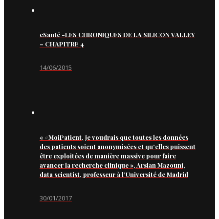
eSanté -LES CHRONIQUES DE LA SILICON VALLEY
– CHAPITRE 4
14/06/2015
« #MoiPatient, je voudrais que toutes les données
des patients soient anonymisées et qu’elles puissent
être exploitées de manière massive pour faire
avancer la recherche clinique », Arslan Mazouni,
data scientist, professeur à l’Université de Madrid
30/01/2017