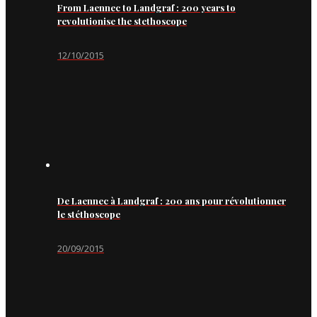
From Laennec to Landgraf : 200 years to
revolutionise the stethoscope
12/10/2015
De Laennec à Landgraf : 200 ans pour révolutionner
le stéthoscope
20/09/2015