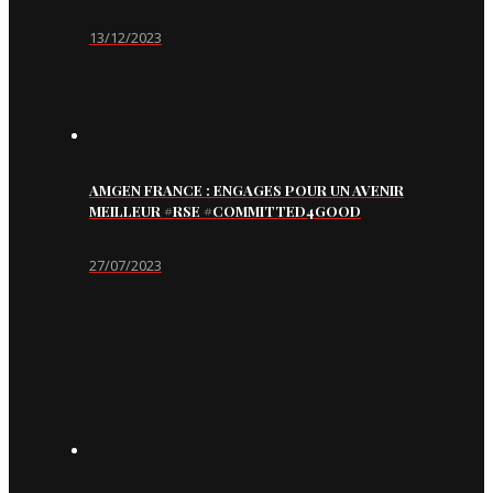
13/12/2023
AMGEN FRANCE : ENGAGES POUR UN AVENIR
MEILLEUR #RSE #COMMITTED4GOOD
27/07/2023