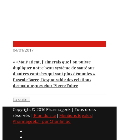
04/01/2017
« #MoiPatient, j’aimerais que l’on puisse
dupliquer notre beau système de santé sur
d’autres contrées qui sont plus démunies »,
Pascale Barre, Responsable des relations
dermatologues chez Pierre Fabre
La suite...
Copyright © 2016 Pharmageek | Tous droits
réservés |
Plan du site
|
Mentions légales
|
Pharmageek.fr par Chanfimao