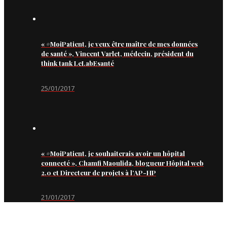
« #MoiPatient, je veux être maître de mes données
de santé », Vincent Varlet, médecin, président du
think tank LeLabEsanté
25/01/2017
« #MoiPatient, je souhaiterais avoir un hôpital
connecté », Chamfi Maoulida, blogueur Hôpital web
2.0 et Directeur de projets à l’AP-HP
21/01/2017