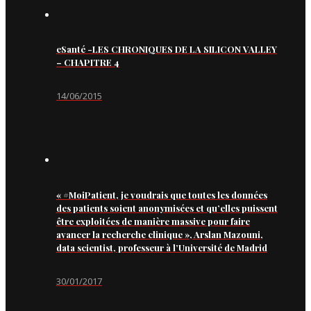
eSanté -LES CHRONIQUES DE LA SILICON VALLEY
– CHAPITRE 4
14/06/2015
« #MoiPatient, je voudrais que toutes les données
des patients soient anonymisées et qu’elles puissent
être exploitées de manière massive pour faire
avancer la recherche clinique », Arslan Mazouni,
data scientist, professeur à l’Université de Madrid
30/01/2017