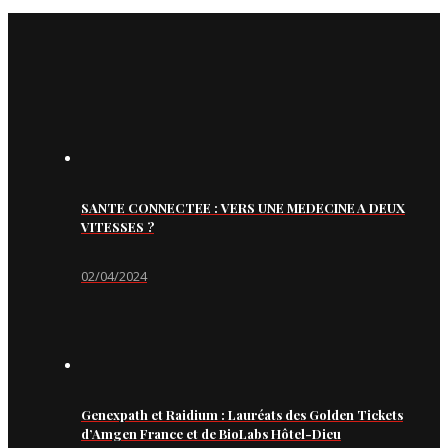
SANTE CONNECTEE : VERS UNE MEDECINE A DEUX
VITESSES ?
02/04/2024
Genexpath et Raidium : Lauréats des Golden Tickets
d’Amgen France et de BioLabs Hôtel-Dieu