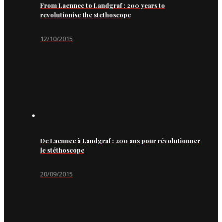
From Laennec to Landgraf : 200 years to
revolutionise the stethoscope
12/10/2015
De Laennec à Landgraf : 200 ans pour révolutionner
le stéthoscope
20/09/2015