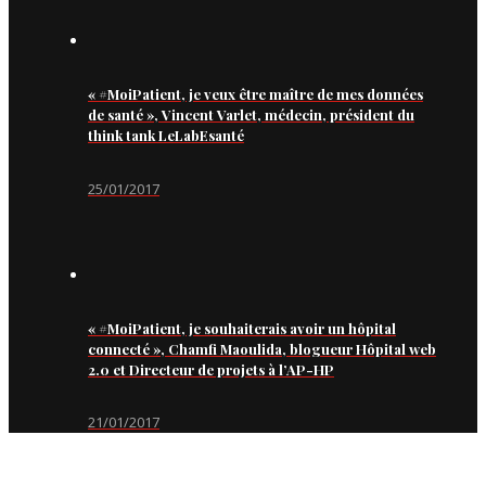
« #MoiPatient, je veux être maître de mes données
de santé », Vincent Varlet, médecin, président du
think tank LeLabEsanté
25/01/2017
« #MoiPatient, je souhaiterais avoir un hôpital
connecté », Chamfi Maoulida, blogueur Hôpital web
2.0 et Directeur de projets à l’AP-HP
21/01/2017