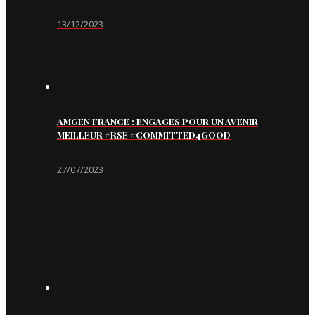
13/12/2023
AMGEN FRANCE : ENGAGES POUR UN AVENIR
MEILLEUR #RSE #COMMITTED4GOOD
27/07/2023