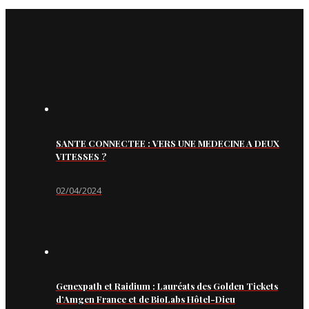
SANTE CONNECTEE : VERS UNE MEDECINE A DEUX
VITESSES ?
02/04/2024
Genexpath et Raidium : Lauréats des Golden Tickets
d’Amgen France et de BioLabs Hôtel-Dieu