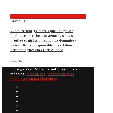
04/01/2017
« #MoiPatient, j’aimerais que l’on puisse
dupliquer notre beau système de santé sur
d’autres contrées qui sont plus démunies »,
Pascale Barre, Responsable des relations
dermatologues chez Pierre Fabre
La suite...
Copyright © 2016 Pharmageek | Tous droits
réservés |
Plan du site
|
Mentions légales
|
Pharmageek.fr par Chanfimao