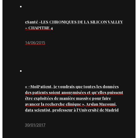
eSanté -LES CHRONIQUES DE LA SILICON VALLEY
– CHAPITRE 4
14/06/2015
« #MoiPatient, je voudrais que toutes les données
des patients soient anonymisées et qu’elles puissent
être exploitées de manière massive pour faire
avancer la recherche clinique », Arslan Mazouni,
data scientist, professeur à l’Université de Madrid
30/01/2017