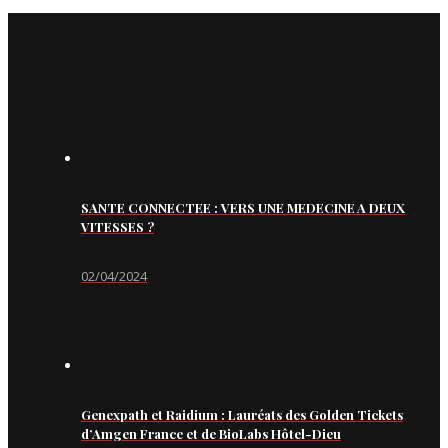
SANTE CONNECTEE : VERS UNE MEDECINE A DEUX
VITESSES ?
02/04/2024
Genexpath et Raidium : Lauréats des Golden Tickets
d’Amgen France et de BioLabs Hôtel-Dieu