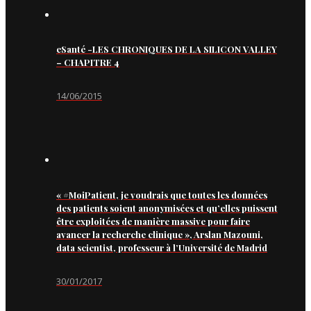
eSanté -LES CHRONIQUES DE LA SILICON VALLEY
– CHAPITRE 4
14/06/2015
« #MoiPatient, je voudrais que toutes les données
des patients soient anonymisées et qu’elles puissent
être exploitées de manière massive pour faire
avancer la recherche clinique », Arslan Mazouni,
data scientist, professeur à l’Université de Madrid
30/01/2017