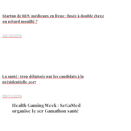
Startup de RDV médicaux en ligne : fusée à double étage
ou pétard mouillé ?
26/10/2016
La santé : trop délaissée par les candidats à la
présidentielle 2017
09/11/2016
Health Gaming Week : SeGaMed
organise le 1er Gamathon santé