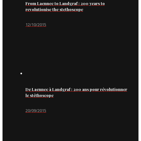
From Laennec to Landgraf : 200 years to
revolutionise the stethoscope
12/10/2015
De Laennec à Landgraf : 200 ans pour révolutionner
le stéthoscope
20/09/2015