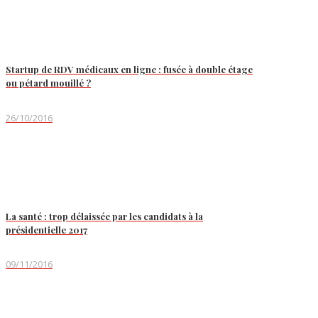
Startup de RDV médicaux en ligne : fusée à double étage
ou pétard mouillé ?
26/10/2016
La santé : trop délaissée par les candidats à la
présidentielle 2017
09/11/2016