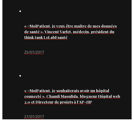
« #MoiPatient, je veux être maître de mes données
de santé », Vincent Varlet, médecin, président du
think tank LeLabEsanté
25/01/2017
« #MoiPatient, je souhaiterais avoir un hôpital
connecté », Chamfi Maoulida, blogueur Hôpital web
2.0 et Directeur de projets à l’AP-HP
21/01/2017