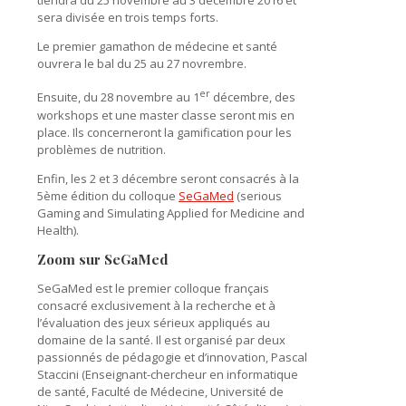
tiendra du 25 novembre au 3 décembre 2016 et
sera divisée en trois temps forts.
Le premier gamathon de médecine et santé
ouvrera le bal du 25 au 27 novrembre.
er
Ensuite, du 28 novembre au 1
décembre, des
workshops et une master classe seront mis en
place. Ils concerneront la gamification pour les
problèmes de nutrition.
Enfin, les 2 et 3 décembre seront consacrés à la
5ème édition du colloque
SeGaMed
(serious
Gaming and Simulating Applied for Medicine and
Health).
Zoom sur SeGaMed
SeGaMed est le premier colloque français
consacré exclusivement à la recherche et à
l’évaluation des jeux sérieux appliqués au
domaine de la santé. Il est organisé par deux
passionnés de pédagogie et d’innovation, Pascal
Staccini (Enseignant-chercheur en informatique
de santé, Faculté de Médecine, Université de