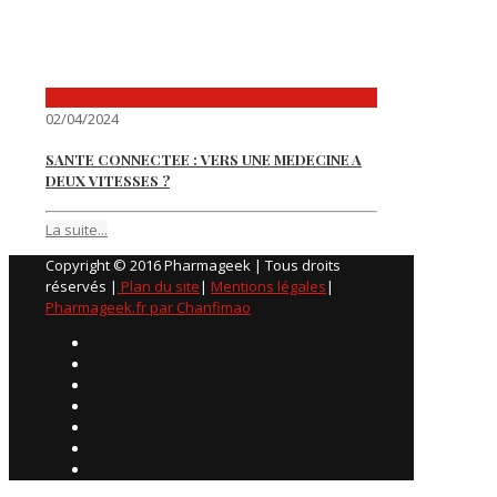
02/04/2024
SANTE CONNECTEE : VERS UNE MEDECINE A
DEUX VITESSES ?
La suite...
Copyright © 2016 Pharmageek | Tous droits
réservés |
Plan du site
|
Mentions légales
|
Pharmageek.fr par Chanfimao