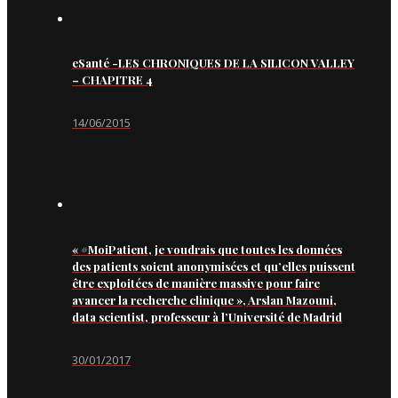
eSanté -LES CHRONIQUES DE LA SILICON VALLEY
– CHAPITRE 4
14/06/2015
« #MoiPatient, je voudrais que toutes les données
des patients soient anonymisées et qu’elles puissent
être exploitées de manière massive pour faire
avancer la recherche clinique », Arslan Mazouni,
data scientist, professeur à l’Université de Madrid
30/01/2017