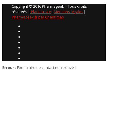
Copyright © 2016 Pharmageek | Tous droits
réservés |
Plan du site
|
Mentions légales
|
Pharmageek.fr par Chanfimao
Erreur :
Formulaire de contact non trouvé !