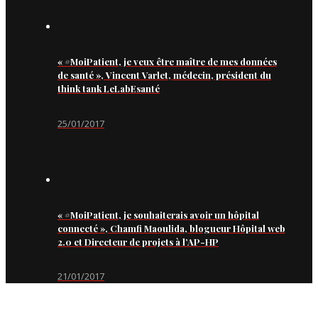
« #MoiPatient, je veux être maître de mes données
de santé », Vincent Varlet, médecin, président du
think tank LeLabEsanté
25/01/2017
« #MoiPatient, je souhaiterais avoir un hôpital
connecté », Chamfi Maoulida, blogueur Hôpital web
2.0 et Directeur de projets à l’AP-HP
21/01/2017