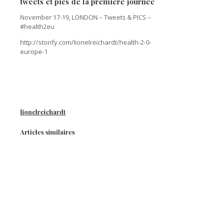
tweets et pics de la premiere journée
November 17-19, LONDON – Tweets & PICS –
#health2eu
http://storify.com/lionelreichardt/health-2-0-
europe-1
lionelreichardt
Articles similaires