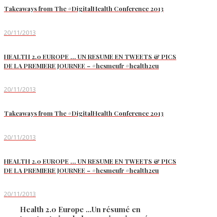
Takeaways from The #DigitalHealth Conference 2013
20/11/2013
HEALTH 2.0 EUROPE … UN RESUME EN TWEETS & PICS
DE LA PREMIERE JOURNEE – #hcsmeufr #health2eu
20/11/2013
Takeaways from The #DigitalHealth Conference 2013
20/11/2013
HEALTH 2.0 EUROPE … UN RESUME EN TWEETS & PICS
DE LA PREMIERE JOURNEE – #hcsmeufr #health2eu
20/11/2013
Health 2.0 Europe …Un résumé en