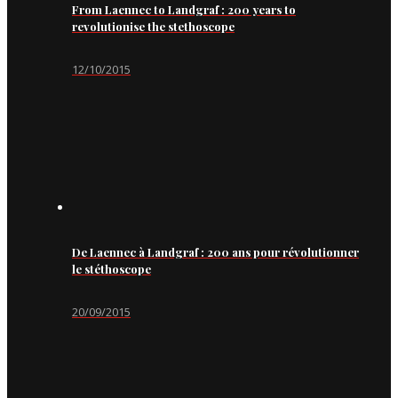
From Laennec to Landgraf : 200 years to
revolutionise the stethoscope
12/10/2015
De Laennec à Landgraf : 200 ans pour révolutionner
le stéthoscope
20/09/2015