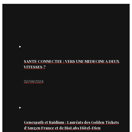
SANTE CONNECTEE : VERS UNE MEDECINE A DEUX
VITESSES ?
02/04/2024
Genexpath et Raidium : Lauréats des Golden Tickets
d’Amgen France et de BioLabs Hôtel-Dieu