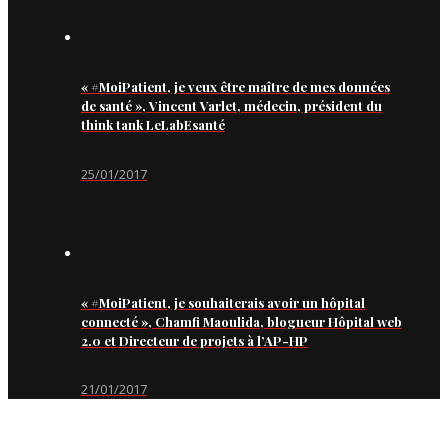
« #MoiPatient, je veux être maître de mes données
de santé », Vincent Varlet, médecin, président du
think tank LeLabEsanté
25/01/2017
« #MoiPatient, je souhaiterais avoir un hôpital
connecté », Chamfi Maoulida, blogueur Hôpital web
2.0 et Directeur de projets à l’AP-HP
21/01/2017