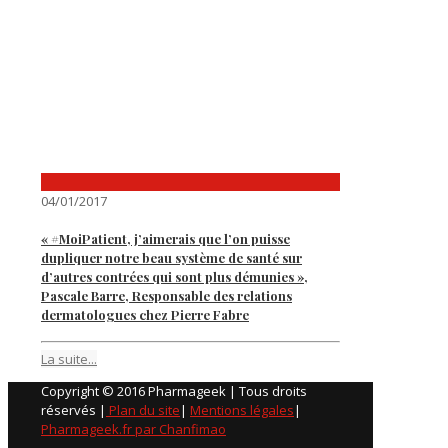
04/01/2017
« #MoiPatient, j’aimerais que l’on puisse
dupliquer notre beau système de santé sur
d’autres contrées qui sont plus démunies »,
Pascale Barre, Responsable des relations
dermatologues chez Pierre Fabre
La suite...
Copyright © 2016 Pharmageek | Tous droits
réservés |
Plan du site
|
Mentions légales
|
Pharmageek.fr par Chanfimao