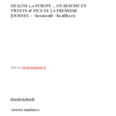
HEALTH 2.0 EUROPE … UN RESUME EN
TWEETS & PICS DE LA PREMIERE
JOURNEE – #hcsmeufr #health2eu
See on
pharmageek.fr
lionelreichardt
Articles similaires