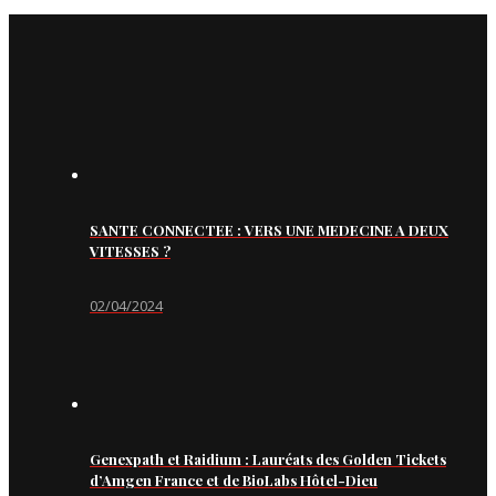
SANTE CONNECTEE : VERS UNE MEDECINE A DEUX
VITESSES ?
02/04/2024
Genexpath et Raidium : Lauréats des Golden Tickets
d’Amgen France et de BioLabs Hôtel-Dieu