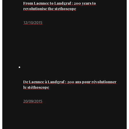
From Laennec to Landgraf : 200 years to
revolutionise the stethoscope
12/10/2015
De Laennec à Landgraf : 200 ans pour révolutionner
le stéthoscope
20/09/2015