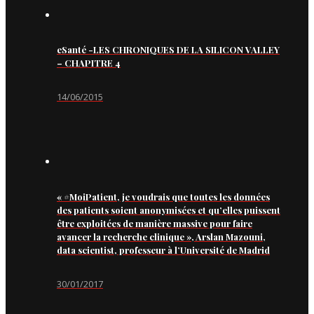
eSanté -LES CHRONIQUES DE LA SILICON VALLEY
– CHAPITRE 4
14/06/2015
« #MoiPatient, je voudrais que toutes les données
des patients soient anonymisées et qu’elles puissent
être exploitées de manière massive pour faire
avancer la recherche clinique », Arslan Mazouni,
data scientist, professeur à l’Université de Madrid
30/01/2017