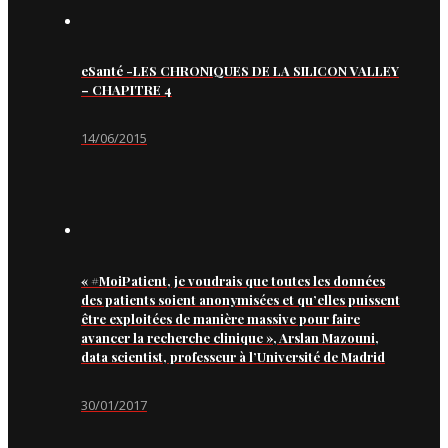
eSanté -LES CHRONIQUES DE LA SILICON VALLEY
– CHAPITRE 4
14/06/2015
« #MoiPatient, je voudrais que toutes les données
des patients soient anonymisées et qu’elles puissent
être exploitées de manière massive pour faire
avancer la recherche clinique », Arslan Mazouni,
data scientist, professeur à l’Université de Madrid
30/01/2017