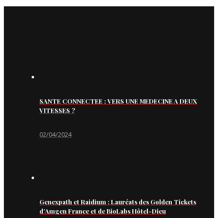
SANTE CONNECTEE : VERS UNE MEDECINE A DEUX
VITESSES ?
02/04/2024
Genexpath et Raidium : Lauréats des Golden Tickets
d’Amgen France et de BioLabs Hôtel-Dieu