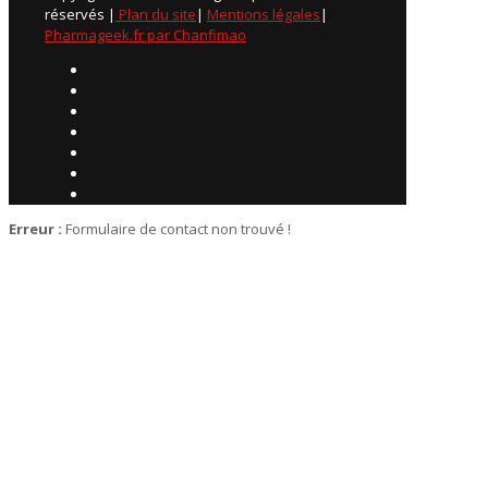
réservés |
Plan du site
|
Mentions légales
|
Pharmageek.fr par Chanfimao
Erreur :
Formulaire de contact non trouvé !