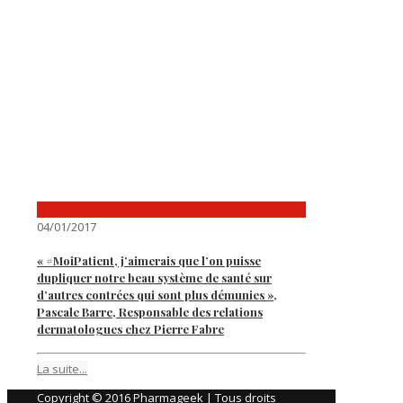
04/01/2017
« #MoiPatient, j’aimerais que l’on puisse
dupliquer notre beau système de santé sur
d’autres contrées qui sont plus démunies »,
Pascale Barre, Responsable des relations
dermatologues chez Pierre Fabre
La suite...
Copyright © 2016 Pharmageek | Tous droits