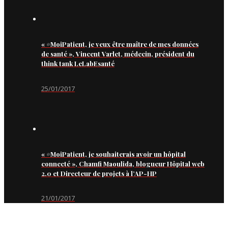
« #MoiPatient, je veux être maître de mes données
de santé », Vincent Varlet, médecin, président du
think tank LeLabEsanté
25/01/2017
« #MoiPatient, je souhaiterais avoir un hôpital
connecté », Chamfi Maoulida, blogueur Hôpital web
2.0 et Directeur de projets à l’AP-HP
21/01/2017