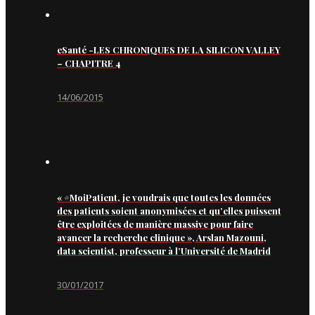
eSanté -LES CHRONIQUES DE LA SILICON VALLEY
– CHAPITRE 4
14/06/2015
« #MoiPatient, je voudrais que toutes les données
des patients soient anonymisées et qu’elles puissent
être exploitées de manière massive pour faire
avancer la recherche clinique », Arslan Mazouni,
data scientist, professeur à l’Université de Madrid
30/01/2017