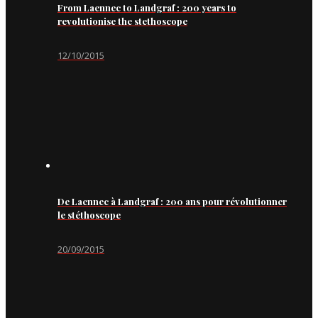
From Laennec to Landgraf : 200 years to
revolutionise the stethoscope
12/10/2015
De Laennec à Landgraf : 200 ans pour révolutionner
le stéthoscope
20/09/2015