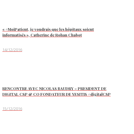
« #MoiPatient, je voudrais que les hôpitaux soient
informatisés », Catherine de Rohan Chabot
14/12/2016
RENCONTRE AVEC NICOLAS BAUDRY – PRESIDENT DE
DIGITAL CSP & CO FONDATEUR DE YESITIS #digitalCSP
15/12/2016