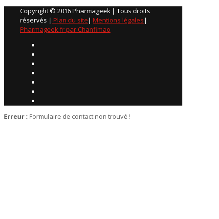
Copyright © 2016 Pharmageek | Tous droits
réservés |
Plan du site
|
Mentions légales
|
Pharmageek.fr par Chanfimao
Erreur :
Formulaire de contact non trouvé !