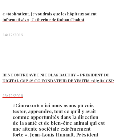
« #MoiPatient, je voudrais que les hôpitaux soient
informatisés », Catherine de Rohan Chabot
14/12/2016
RENCONTRE AVEC NICOLAS BAUDRY – PRESIDENT DE
DIGITAL CSP & CO FONDATEUR DE YESITIS #digitalCSP
15/12/2016
#Gimra2016 « ici nous avons pu voir,
tester, apprendre, tout ce qu’il y avait
comme opportunités dans la direction
de la santé et de bien-être animal qui est
une attente sociétale extrêmement
forte », Jean-Louis Hunault, Président