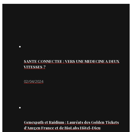
SANTE CONNECTEE : VERS UNE MEDECINE A DEUX
VITESSES ?
02/04/2024
Genexpath et Raidium : Lauréats des Golden Tickets
d’Amgen France et de BioLabs Hôtel-Dieu