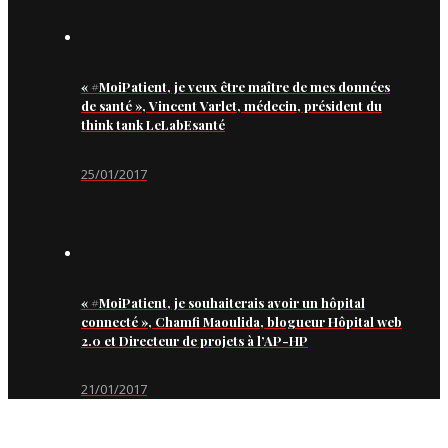
« #MoiPatient, je veux être maître de mes données
de santé », Vincent Varlet, médecin, président du
think tank LeLabEsanté
25/01/2017
« #MoiPatient, je souhaiterais avoir un hôpital
connecté », Chamfi Maoulida, blogueur Hôpital web
2.0 et Directeur de projets à l’AP-HP
21/01/2017