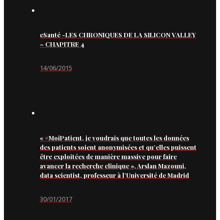
eSanté -LES CHRONIQUES DE LA SILICON VALLEY
– CHAPITRE 4
14/06/2015
« #MoiPatient, je voudrais que toutes les données
des patients soient anonymisées et qu’elles puissent
être exploitées de manière massive pour faire
avancer la recherche clinique », Arslan Mazouni,
data scientist, professeur à l’Université de Madrid
30/01/2017