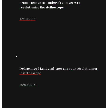
From Laennec to Landgraf : 200 years to
revolutionise the stethoscope
12/10/2015
De Laennec à Landgraf : 200 ans pour révolutionner
le stéthoscope
20/09/2015