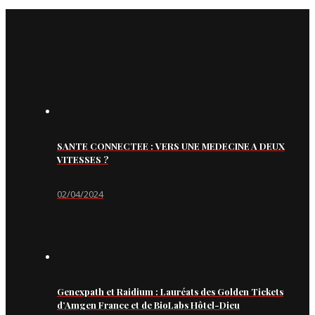
SANTE CONNECTEE : VERS UNE MEDECINE A DEUX
VITESSES ?
02/04/2024
Genexpath et Raidium : Lauréats des Golden Tickets
d’Amgen France et de BioLabs Hôtel-Dieu