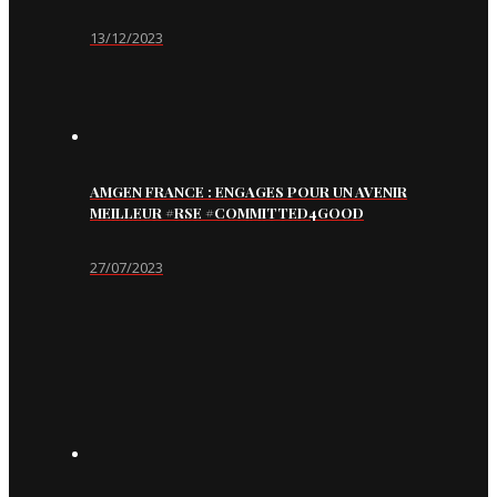
13/12/2023
AMGEN FRANCE : ENGAGES POUR UN AVENIR
MEILLEUR #RSE #COMMITTED4GOOD
27/07/2023