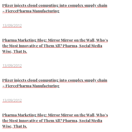
Pfizer injects cloud computing into complex supply chain
– FiercePharma Manufacturing
13/09/2012
Pharma Marketing Blog: Mirror Mirror on the Wall, Who’s
the Most Innovative of Them All? Pharma, Social Media
Wise, That Is.
13/09/2012
Pfizer injects cloud computing into complex supply chain
– FiercePharma Manufacturing
13/09/2012
Pharma Marketing Blog: Mirror Mirror on the Wall, Who’s
the Most Innovative of Them All? Pharma, Social Media
Wise, That Is.