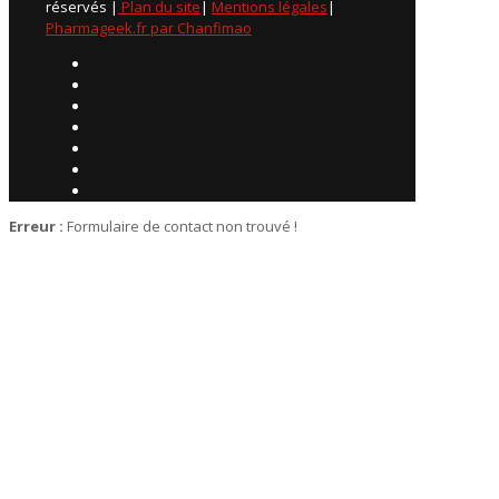
réservés |
Plan du site
|
Mentions légales
|
Pharmageek.fr par Chanfimao
Erreur :
Formulaire de contact non trouvé !