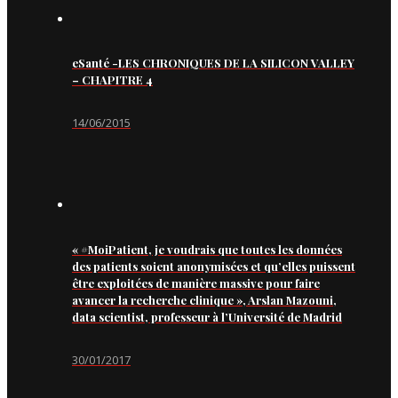
eSanté -LES CHRONIQUES DE LA SILICON VALLEY
– CHAPITRE 4
14/06/2015
« #MoiPatient, je voudrais que toutes les données
des patients soient anonymisées et qu’elles puissent
être exploitées de manière massive pour faire
avancer la recherche clinique », Arslan Mazouni,
data scientist, professeur à l’Université de Madrid
30/01/2017