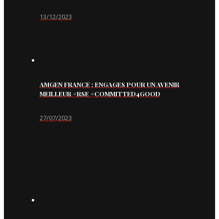
13/12/2023
AMGEN FRANCE : ENGAGES POUR UN AVENIR
MEILLEUR #RSE #COMMITTED4GOOD
27/07/2023