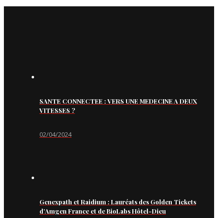
SANTE CONNECTEE : VERS UNE MEDECINE A DEUX
VITESSES ?
02/04/2024
Genexpath et Raidium : Lauréats des Golden Tickets
d’Amgen France et de BioLabs Hôtel-Dieu