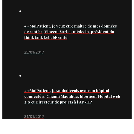
« #MoiPatient, je veux être maître de mes données
de santé », Vincent Varlet, médecin, président du
think tank LeLabEsanté
25/01/2017
« #MoiPatient, je souhaiterais avoir un hôpital
connecté », Chamfi Maoulida, blogueur Hôpital web
2.0 et Directeur de projets à l’AP-HP
21/01/2017