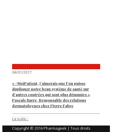
04/01/2017
« #MoiPatient, j’aimerais que l’on puisse
dupliquer notre beau système de santé sur
d’autres contrées qui sont plus démunies »,
Pascale Barre, Responsable des relations
dermatologues chez Pierre Fabre
La suite...
Copyright © 2016 Pharmageek | Tous droits