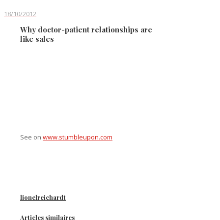
18/10/2012
Why doctor-patient relationships are
like sales
See on
www.stumbleupon.com
lionelreichardt
Articles similaires