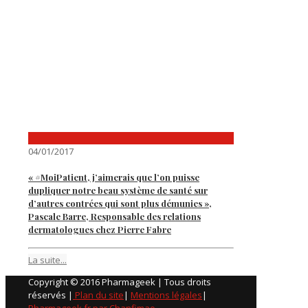
04/01/2017
« #MoiPatient, j’aimerais que l’on puisse
dupliquer notre beau système de santé sur
d’autres contrées qui sont plus démunies »,
Pascale Barre, Responsable des relations
dermatologues chez Pierre Fabre
La suite...
Copyright © 2016 Pharmageek | Tous droits
réservés |
Plan du site
|
Mentions légales
|
Pharmageek.fr par Chanfimao