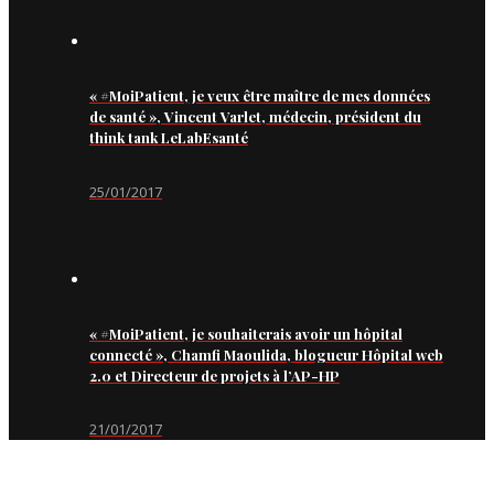
« #MoiPatient, je veux être maître de mes données
de santé », Vincent Varlet, médecin, président du
think tank LeLabEsanté
25/01/2017
« #MoiPatient, je souhaiterais avoir un hôpital
connecté », Chamfi Maoulida, blogueur Hôpital web
2.0 et Directeur de projets à l’AP-HP
21/01/2017