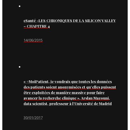
eSanté -LES CHRONIQUES DE LA SILICON VALLEY
– CHAPITRE 4
14/06/2015
« #MoiPatient, je voudrais que toutes les données
des patients soient anonymisées et qu’elles puissent
être exploitées de manière massive pour faire
avancer la recherche clinique », Arslan Mazouni,
data scientist, professeur à l’Université de Madrid
30/01/2017