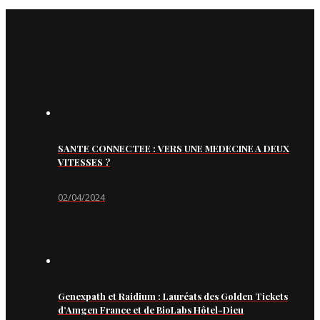
SANTE CONNECTEE : VERS UNE MEDECINE A DEUX
VITESSES ?
02/04/2024
Genexpath et Raidium : Lauréats des Golden Tickets
d’Amgen France et de BioLabs Hôtel-Dieu