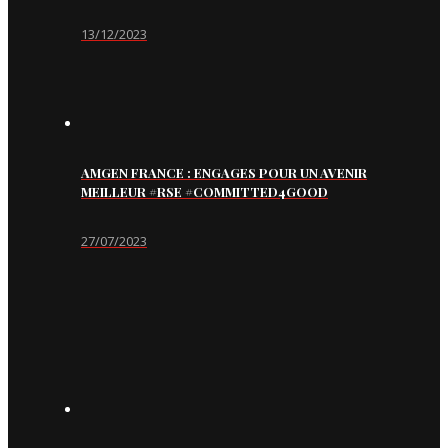
13/12/2023
AMGEN FRANCE : ENGAGES POUR UN AVENIR
MEILLEUR #RSE #COMMITTED4GOOD
27/07/2023