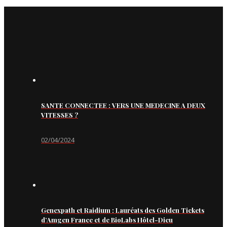
SANTE CONNECTEE : VERS UNE MEDECINE A DEUX
VITESSES ?
02/04/2024
Genexpath et Raidium : Lauréats des Golden Tickets
d’Amgen France et de BioLabs Hôtel-Dieu