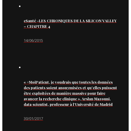
eSanté -LES CHRONIQUES DE LA SILICON VALLEY
– CHAPITRE 4
14/06/2015
« #MoiPatient, je voudrais que toutes les données
des patients soient anonymisées et qu’elles puissent
être exploitées de manière massive pour faire
avancer la recherche clinique », Arslan Mazouni,
data scientist, professeur à l’Université de Madrid
30/01/2017