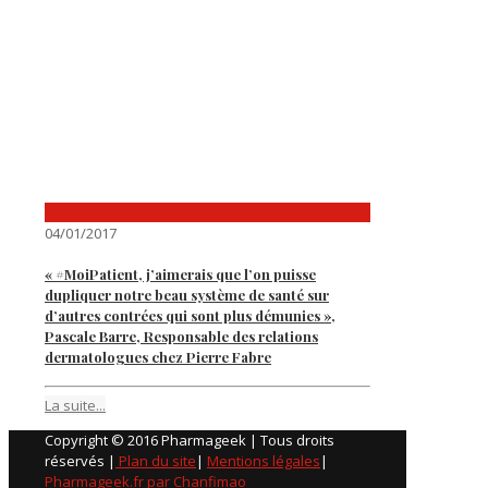
04/01/2017
« #MoiPatient, j’aimerais que l’on puisse
dupliquer notre beau système de santé sur
d’autres contrées qui sont plus démunies »,
Pascale Barre, Responsable des relations
dermatologues chez Pierre Fabre
La suite...
Copyright © 2016 Pharmageek | Tous droits
réservés |
Plan du site
|
Mentions légales
|
Pharmageek.fr par Chanfimao