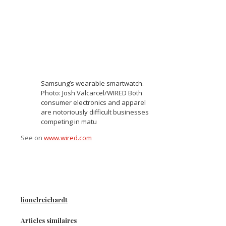
Samsung’s wearable smartwatch.
Photo: Josh Valcarcel/WIRED Both
consumer electronics and apparel
are notoriously difficult businesses
competing in matu
See on
www.wired.com
lionelreichardt
Articles similaires