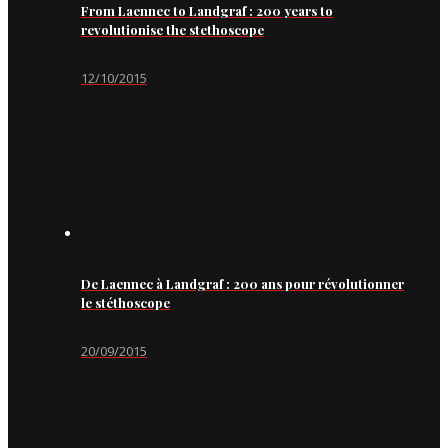
From Laennec to Landgraf : 200 years to
revolutionise the stethoscope
12/10/2015
De Laennec à Landgraf : 200 ans pour révolutionner
le stéthoscope
20/09/2015