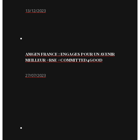
13/12/2023
AMGEN FRANCE : ENGAGES POUR UN AVENIR
MEILLEUR #RSE #COMMITTED4GOOD
27/07/2023