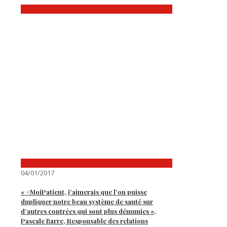
04/01/2017
« #MoiPatient, j’aimerais que l’on puisse
dupliquer notre beau système de santé sur
d’autres contrées qui sont plus démunies »,
Pascale Barre, Responsable des relations