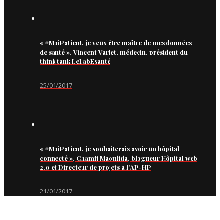
« #MoiPatient, je veux être maître de mes données
de santé », Vincent Varlet, médecin, président du
think tank LeLabEsanté
25/01/2017
« #MoiPatient, je souhaiterais avoir un hôpital
connecté », Chamfi Maoulida, blogueur Hôpital web
2.0 et Directeur de projets à l’AP-HP
21/01/2017