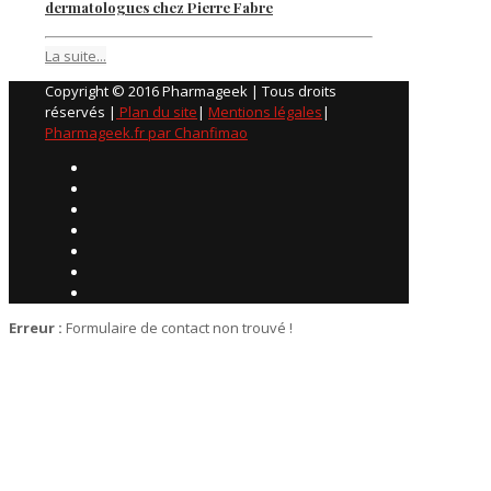
dermatologues chez Pierre Fabre
La suite...
Copyright © 2016 Pharmageek | Tous droits
réservés |
Plan du site
|
Mentions légales
|
Pharmageek.fr par Chanfimao
Erreur :
Formulaire de contact non trouvé !