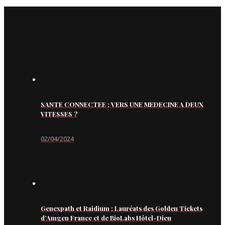
SANTE CONNECTEE : VERS UNE MEDECINE A DEUX
VITESSES ?
02/04/2024
Genexpath et Raidium : Lauréats des Golden Tickets
d’Amgen France et de BioLabs Hôtel-Dieu