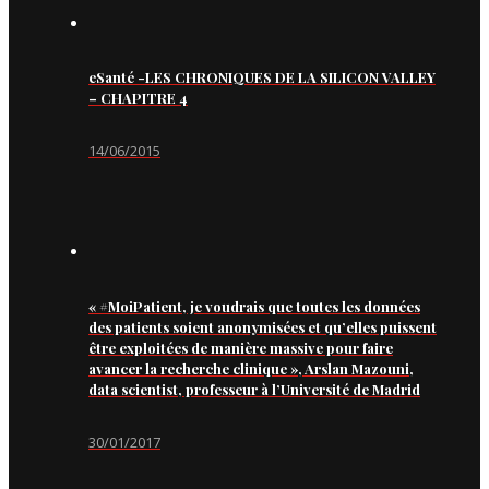
eSanté -LES CHRONIQUES DE LA SILICON VALLEY
– CHAPITRE 4
14/06/2015
« #MoiPatient, je voudrais que toutes les données
des patients soient anonymisées et qu’elles puissent
être exploitées de manière massive pour faire
avancer la recherche clinique », Arslan Mazouni,
data scientist, professeur à l’Université de Madrid
30/01/2017