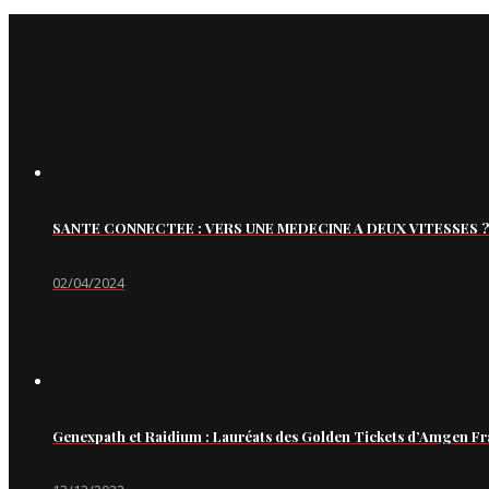
SANTE CONNECTEE : VERS UNE MEDECINE A DEUX VITESSES ?
02/04/2024
Genexpath et Raidium : Lauréats des Golden Tickets d’Amgen Fr