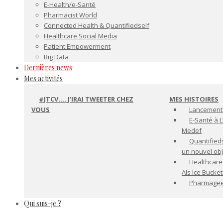
E-Health/e-Santé
Pharmacist World
Connected Health & Quantifiedself
Healthcare Social Media
Patient Empowerment
Big Data
Dernières news
Mes activités
#JTCV…. J’IRAI TWEETER CHEZ
MES HISTOIRES
VOUS
Lancement 
E-Santé à L
Medef
Quantifiedse
un nouvel ob
Healthcare
Als Ice Bucke
Pharmageek 
Qui suis-je ?