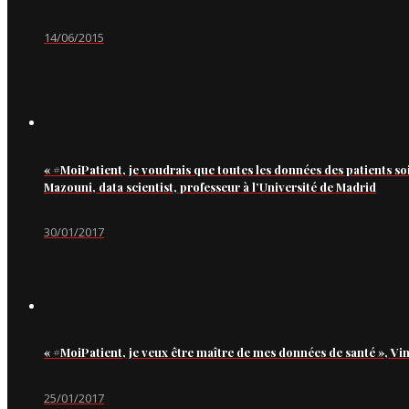
14/06/2015
« #MoiPatient, je voudrais que toutes les données des patients so
Mazouni, data scientist, professeur à l’Université de Madrid
30/01/2017
« #MoiPatient, je veux être maître de mes données de santé », Vi
25/01/2017