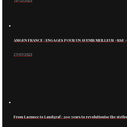
13/12/2023
AMGEN FRANCE : ENGAGES POUR UN AVENIR MEILLEUR #RS
27/07/2023
From Laennec to Landgraf : 200 years to revolutionise the steth