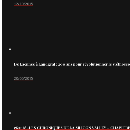
12/10/2015
De Laennec à Landgraf : 200 ans pour révolutionner le stéthosc
20/09/2015
eSanté -LES CHRONIQUES DE LA SILICON VALLEY – CHAPITRE