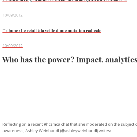
10/09/2012
Tribune : Le retail à la veille d’une mutation radicale
10/09/2012
Who has the power? Impact, analytics 
Reflecting on a recent #hcsmca chat that she moderated on the subject of 
awareness, Ashley Weinhandl (@ashleyweinhandl) writes: