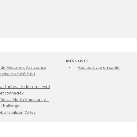
MES POSTS
de Medtronic Assistance
Radioactivité en santé
’université d’été du
lf, mhealth : le corps est il
jet connecté?
 Social Media Community –
t Challenge
à la Silicon Valley