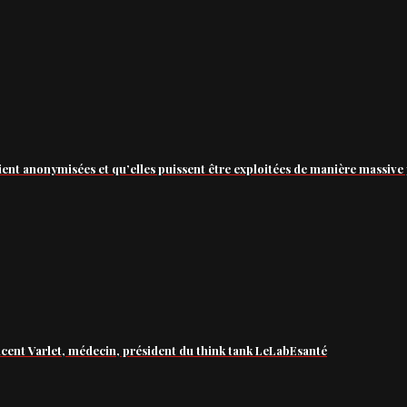
ient anonymisées et qu’elles puissent être exploitées de manière massive 
ncent Varlet, médecin, président du think tank LeLabEsanté