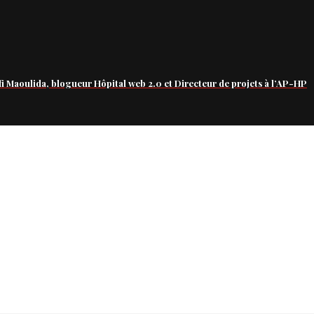
fi Maoulida, blogueur Hôpital web 2.0 et Directeur de projets à l’AP-HP