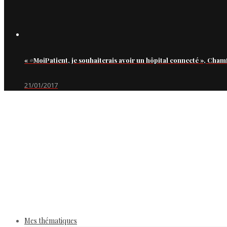
« #MoiPatient, je souhaiterais avoir un hôpital connecté », Cham
21/01/2017
Mes thématiques