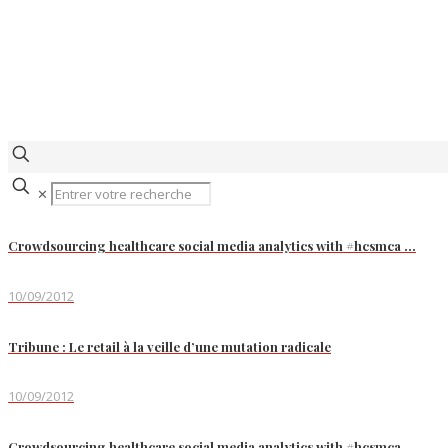
✕
Crowdsourcing healthcare social media analytics with #hcsmca …
10/09/2012
Tribune : Le retail à la veille d’une mutation radicale
10/09/2012
Crowdsourcing healthcare social media analytics with #hcsmca …