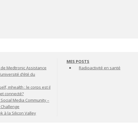
MES POSTS
de Medtronic Assistance
Radioactivité en santé
’université d’été du
lf, mhealth : le corps est il
jet connecté?
 Social Media Community –
t Challenge
à la Silicon Valley