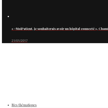
« #MoiPatient, je souhaiterais avoir un hôpital connecté », Cham
21/01/2017
Mes thématiques