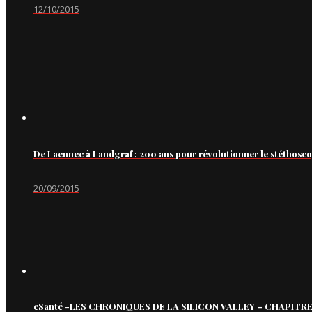
12/10/2015
De Laennec à Landgraf : 200 ans pour révolutionner le stéthosc
20/09/2015
eSanté -LES CHRONIQUES DE LA SILICON VALLEY – CHAPITRE