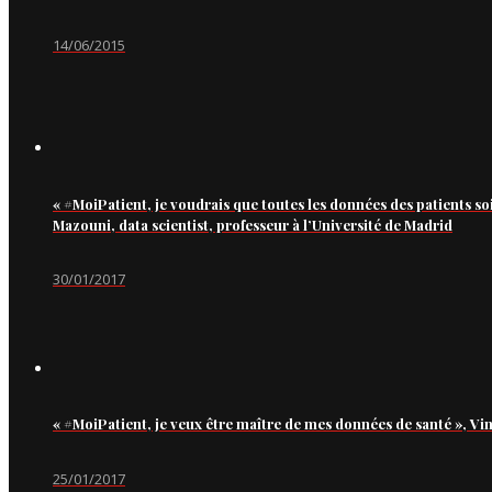
14/06/2015
« #MoiPatient, je voudrais que toutes les données des patients so
Mazouni, data scientist, professeur à l’Université de Madrid
30/01/2017
« #MoiPatient, je veux être maître de mes données de santé », Vi
25/01/2017