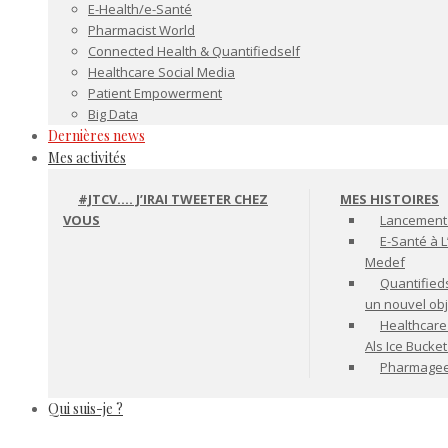
E-Health/e-Santé
Pharmacist World
Connected Health & Quantifiedself
Healthcare Social Media
Patient Empowerment
Big Data
Dernières news
Mes activités
#JTCV…. J’IRAI TWEETER CHEZ
MES HISTOIRES
VOUS
Lancement 
E-Santé à L
Medef
Quantifiedse
un nouvel ob
Healthcare
Als Ice Bucke
Pharmageek 
Qui suis-je ?