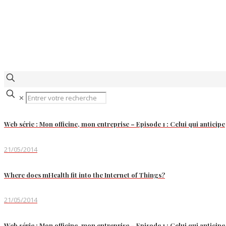
✕
Web série : Mon officine, mon entreprise – Episode 1 : Celui qui anticipe
21/05/2014
Where does mHealth fit into the Internet of Things?
21/05/2014
Web série : Mon officine, mon entreprise – Episode 1 : Celui qui anticipe