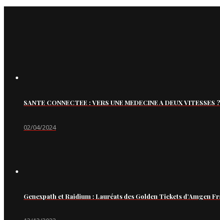
SANTE CONNECTEE : VERS UNE MEDECINE A DEUX VITESSES ?
02/04/2024
Genexpath et Raidium : Lauréats des Golden Tickets d’Amgen Fr