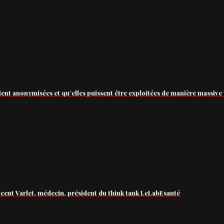
ient anonymisées et qu’elles puissent être exploitées de manière massive 
ncent Varlet, médecin, président du think tank LeLabEsanté