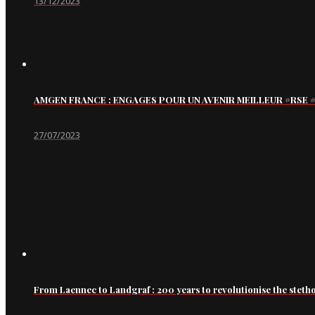
13/12/2023
AMGEN FRANCE : ENGAGES POUR UN AVENIR MEILLEUR #RS
27/07/2023
From Laennec to Landgraf : 200 years to revolutionise the steth