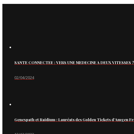
SANTE CONNECTEE : VERS UNE MEDECINE A DEUX VITESSES ?
02/04/2024
Genexpath et Raidium : Lauréats des Golden Tickets d’Amgen Fr