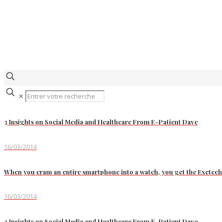
✕
3 Insights on Social Media and Healthcare From E-Patient Dave
16/03/2014
When you cram an entire smartphone into a watch, you get the Exetec
16/03/2014
3 Insights on Social Media and Healthcare From E-Patient Dave