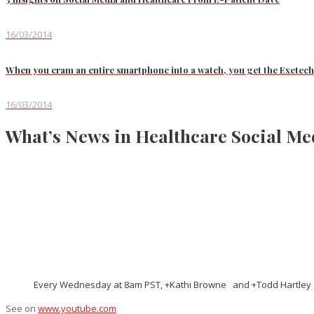
16/03/2014
When you cram an entire smartphone into a watch, you get the Exetec
16/03/2014
What’s News in Healthcare Social Me
Every Wednesday at 8am PST, +Kathi Browne and +Todd Hartley co
See on
www.youtube.com