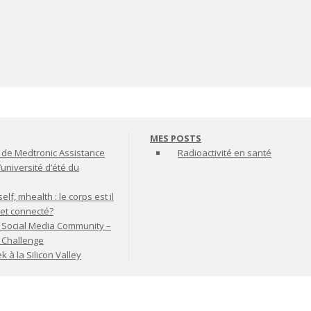
MES POSTS
de Medtronic Assistance
Radioactivité en santé
’université d’été du
lf, mhealth : le corps est il
jet connecté?
 Social Media Community –
t Challenge
à la Silicon Valley