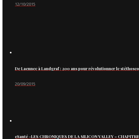
12/10/2015
De Laennec à Landgraf : 200 ans pour révolutionner le stéthosc
20/09/2015
eSanté -LES CHRONIQUES DE LA SILICON VALLEY – CHAPITRE