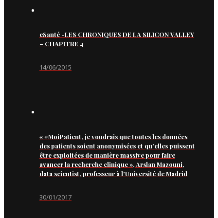
eSanté -LES CHRONIQUES DE LA SILICON VALLEY
– CHAPITRE 4
14/06/2015
« #MoiPatient, je voudrais que toutes les données
des patients soient anonymisées et qu’elles puissent
être exploitées de manière massive pour faire
avancer la recherche clinique », Arslan Mazouni,
data scientist, professeur à l’Université de Madrid
30/01/2017