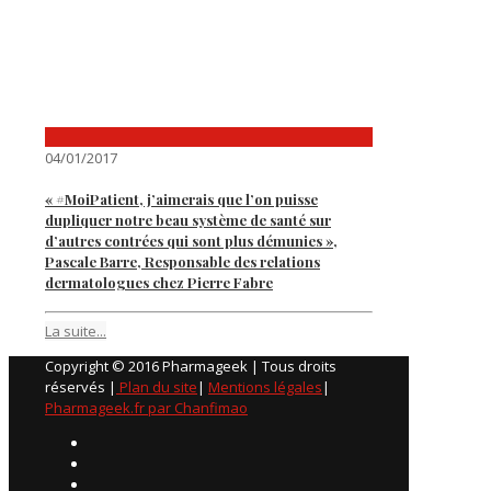
04/01/2017
« #MoiPatient, j’aimerais que l’on puisse
dupliquer notre beau système de santé sur
d’autres contrées qui sont plus démunies »,
Pascale Barre, Responsable des relations
dermatologues chez Pierre Fabre
La suite...
Copyright © 2016 Pharmageek | Tous droits
réservés |
Plan du site
|
Mentions légales
|
Pharmageek.fr par Chanfimao