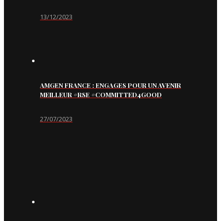
13/12/2023
AMGEN FRANCE : ENGAGES POUR UN AVENIR
MEILLEUR #RSE #COMMITTED4GOOD
27/07/2023