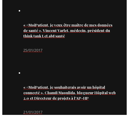
« #MoiPatient, je veux être maître de mes données
de santé », Vincent Varlet, médecin, président du
think tank LeLabEsanté
25/01/2017
« #MoiPatient, je souhaiterais avoir un hôpital
connecté », Chamfi Maoulida, blogueur Hôpital web
2.0 et Directeur de projets à l’AP-HP
21/01/2017