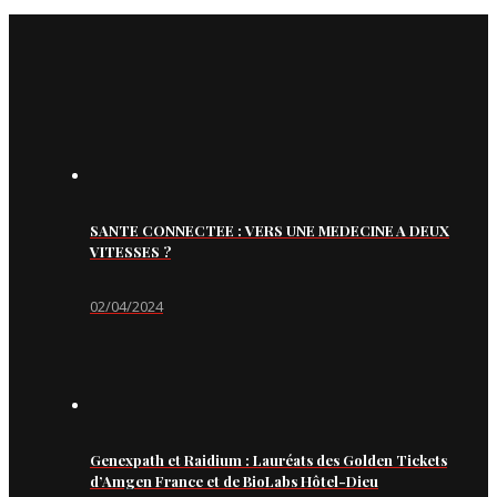
SANTE CONNECTEE : VERS UNE MEDECINE A DEUX
VITESSES ?
02/04/2024
Genexpath et Raidium : Lauréats des Golden Tickets
d’Amgen France et de BioLabs Hôtel-Dieu