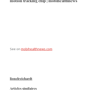
motion tracking chip | mobihealthnews
See on
mobihealthnews.com
lionelreichardt
Articles similaires