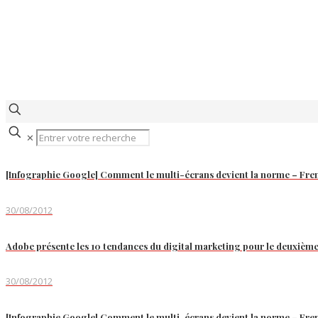
✕
[Infographie Google] Comment le multi-écrans devient la norme – Fre
30/08/2012
Adobe présente les 10 tendances du digital marketing pour le deuxièm
30/08/2012
[Infographie Google] Comment le multi-écrans devient la norme – Fre