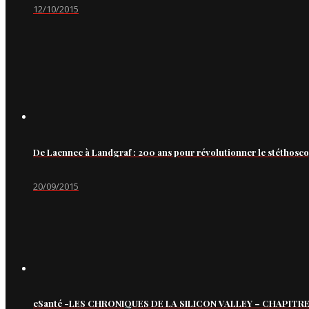
12/10/2015
De Laennec à Landgraf : 200 ans pour révolutionner le stéthosc
20/09/2015
eSanté -LES CHRONIQUES DE LA SILICON VALLEY – CHAPITRE