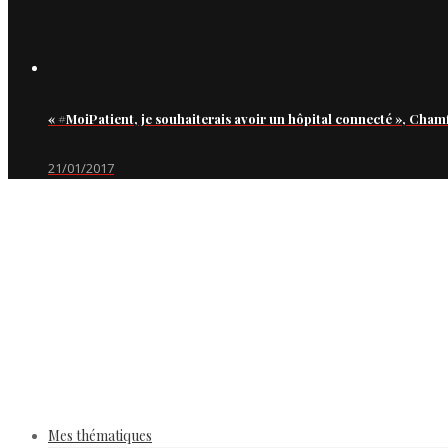
« #MoiPatient, je souhaiterais avoir un hôpital connecté », Cham
21/01/2017
Mes thématiques