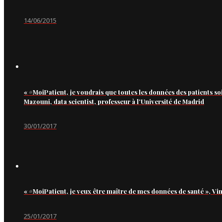
14/06/2015
« #MoiPatient, je voudrais que toutes les données des patients so
Mazouni, data scientist, professeur à l’Université de Madrid
30/01/2017
« #MoiPatient, je veux être maître de mes données de santé », Vi
25/01/2017