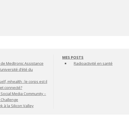
MES POSTS
de Medtronic Assistance
Radioactivité en santé
’université d’été du
lf, mhealth : le corps est il
jet connecté?
 Social Media Community –
t Challenge
à la Silicon Valley