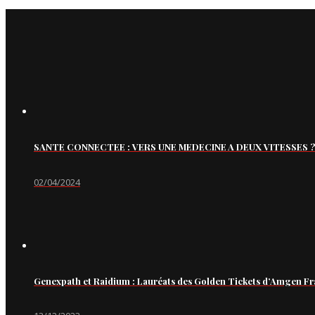
SANTE CONNECTEE : VERS UNE MEDECINE A DEUX VITESSES ?
02/04/2024
Genexpath et Raidium : Lauréats des Golden Tickets d’Amgen Fr