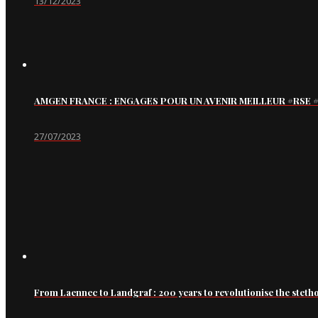
13/12/2023
AMGEN FRANCE : ENGAGES POUR UN AVENIR MEILLEUR #RS
27/07/2023
From Laennec to Landgraf : 200 years to revolutionise the steth