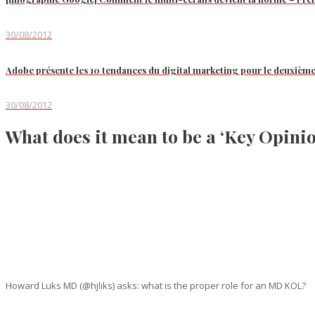
30/08/2012
Adobe présente les 10 tendances du digital marketing pour le deuxièm
30/08/2012
What does it mean to be a ‘Key Opini
Howard Luks MD (@hjliks) asks: what is the proper role for an MD KOL?