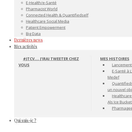
E-Health/e-Santé
Pharmacist World
Connected Health & Quantifiedself
Healthcare Social Media
Patient Empowerment
Big Data
Dernières news
Mes activités
#JTCV…. J’IRAI TWEETER CHEZ
MES HISTOIRES
VOUS
Lancement 
E-Santé à L
Medef
Quantifiedse
un nouvel ob
Healthcare
Als Ice Bucke
Pharmageek 
Qui suis-je ?