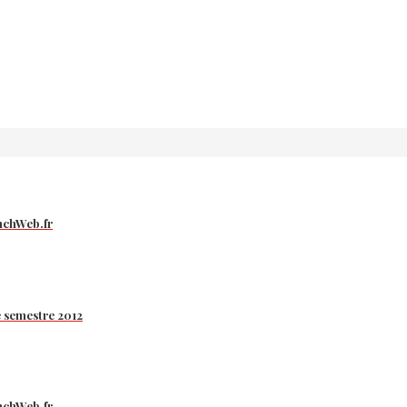
nchWeb.fr
e semestre 2012
nchWeb.fr