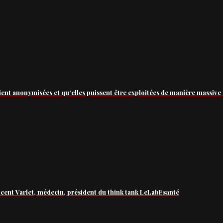
ient anonymisées et qu’elles puissent être exploitées de manière massive 
ncent Varlet, médecin, président du think tank LeLabEsanté