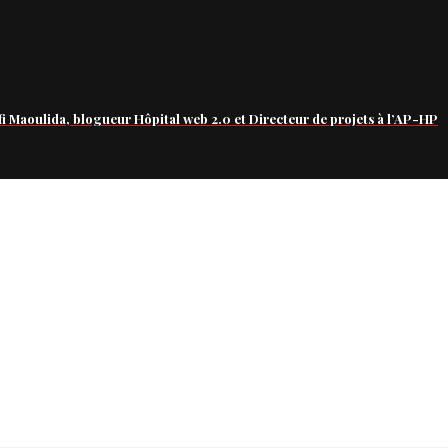
fi Maoulida, blogueur Hôpital web 2.0 et Directeur de projets à l’AP-HP