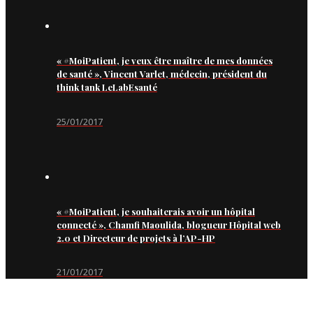
« #MoiPatient, je veux être maître de mes données
de santé », Vincent Varlet, médecin, président du
think tank LeLabEsanté
25/01/2017
« #MoiPatient, je souhaiterais avoir un hôpital
connecté », Chamfi Maoulida, blogueur Hôpital web
2.0 et Directeur de projets à l’AP-HP
21/01/2017