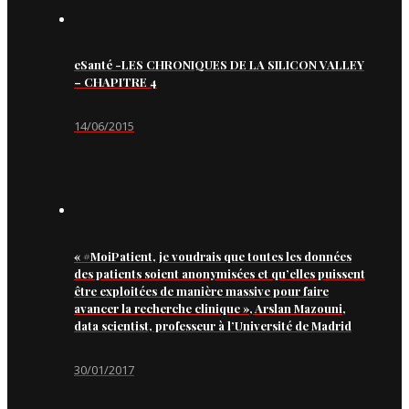
eSanté -LES CHRONIQUES DE LA SILICON VALLEY
– CHAPITRE 4
14/06/2015
« #MoiPatient, je voudrais que toutes les données
des patients soient anonymisées et qu’elles puissent
être exploitées de manière massive pour faire
avancer la recherche clinique », Arslan Mazouni,
data scientist, professeur à l’Université de Madrid
30/01/2017