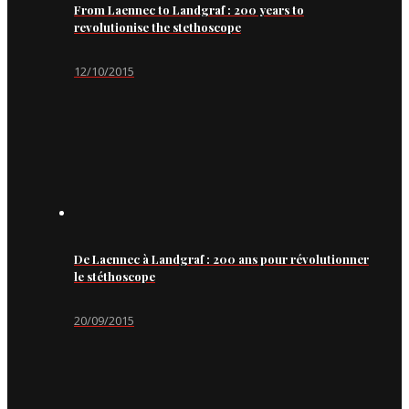
From Laennec to Landgraf : 200 years to
revolutionise the stethoscope
12/10/2015
De Laennec à Landgraf : 200 ans pour révolutionner
le stéthoscope
20/09/2015