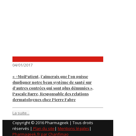
04/01/2017
« #MoiPatient, j’aimerais que l’on puisse
dupliquer notre beau système de santé sur
d’autres contrées qui sont plus démunies »,
Pascale Barre, Responsable des relations
dermatologues chez Pierre Fabre
La suite...
Copyright © 2016 Pharmageek | Tous droits
réservés |
Plan du site
|
Mentions légales
|
Pharmageek.fr par Chanfimao