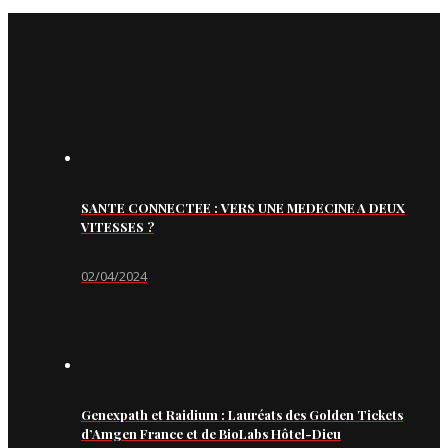
SANTE CONNECTEE : VERS UNE MEDECINE A DEUX
VITESSES ?
02/04/2024
Genexpath et Raidium : Lauréats des Golden Tickets
d’Amgen France et de BioLabs Hôtel-Dieu