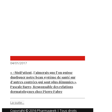
04/01/2017
« #MoiPatient, j’aimerais que l’on puisse
dupliquer notre beau système de santé sur
d’autres contrées qui sont plus démunies »,
Pascale Barre, Responsable des relations
dermatologues chez Pierre Fabre
La suite...
Copyright © 2016 Pharmageek | Tous droits