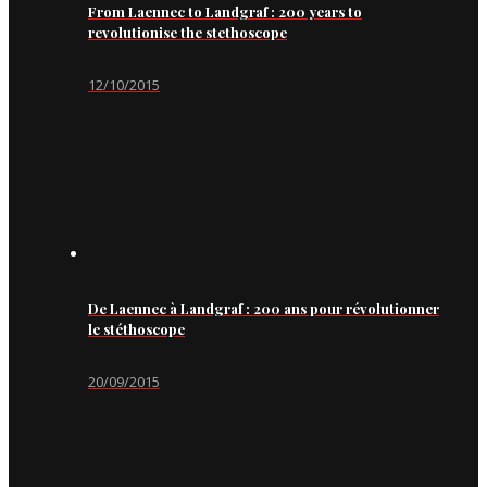
From Laennec to Landgraf : 200 years to
revolutionise the stethoscope
12/10/2015
De Laennec à Landgraf : 200 ans pour révolutionner
le stéthoscope
20/09/2015