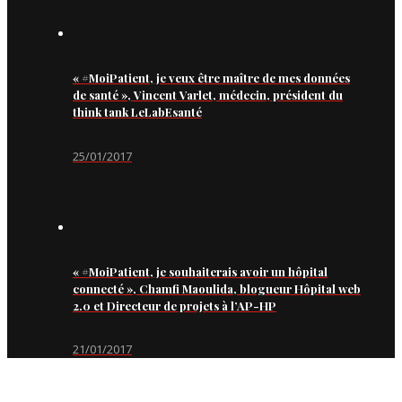
« #MoiPatient, je veux être maître de mes données
de santé », Vincent Varlet, médecin, président du
think tank LeLabEsanté
25/01/2017
« #MoiPatient, je souhaiterais avoir un hôpital
connecté », Chamfi Maoulida, blogueur Hôpital web
2.0 et Directeur de projets à l’AP-HP
21/01/2017