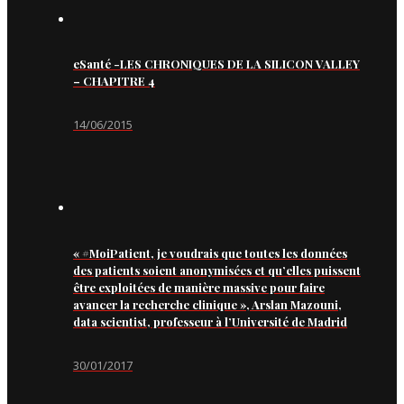
eSanté -LES CHRONIQUES DE LA SILICON VALLEY
– CHAPITRE 4
14/06/2015
« #MoiPatient, je voudrais que toutes les données
des patients soient anonymisées et qu’elles puissent
être exploitées de manière massive pour faire
avancer la recherche clinique », Arslan Mazouni,
data scientist, professeur à l’Université de Madrid
30/01/2017