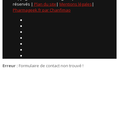
réservés |
Plan du site
|
Mentions légales
|
Pharmageek.fr par Chanfimao
Erreur :
Formulaire de contact non trouvé !