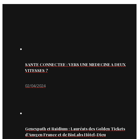
SANTE CONNECTEE : VERS UNE MEDECINE A DEUX
VITESSES ?
02/04/2024
Genexpath et Raidium : Lauréats des Golden Tickets
d’Amgen France et de BioLabs Hôtel-Dieu