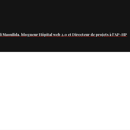
fi Maoulida, blogueur Hôpital web 2.0 et Directeur de projets à l’AP-HP