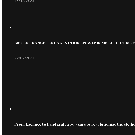
13/12/2023
AMGEN FRANCE : ENGAGES POUR UN AVENIR MEILLEUR #RS
27/07/2023
From Laennec to Landgraf : 200 years to revolutionise the steth