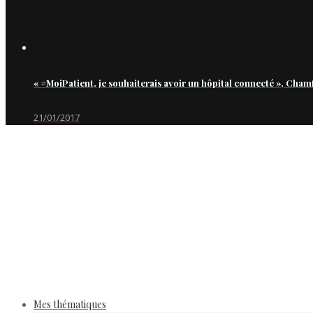
« #MoiPatient, je souhaiterais avoir un hôpital connecté », Cham
21/01/2017
Mes thématiques