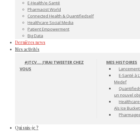
E-Health/e-Santé
Pharmacist World
Connected Health & Quantifiedself
Healthcare Social Media
Patient Empowerment
Big Data
Dernières news
Mes activités
#JTCV…. J’IRAI TWEETER CHEZ
MES HISTOIRES
VOUS
Lancement 
E-Santé à L
Medef
Quantifiedse
un nouvel ob
Healthcare
Als Ice Bucke
Pharmageek 
Qui suis-je ?