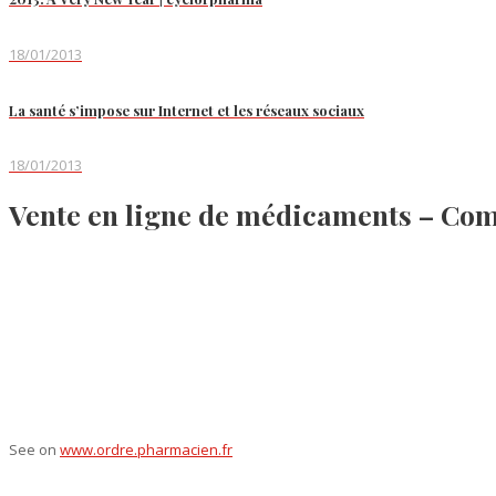
18/01/2013
La santé s’impose sur Internet et les réseaux sociaux
18/01/2013
Vente en ligne de médicaments – Co
See on
www.ordre.pharmacien.fr