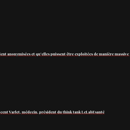
ient anonymisées et qu’elles puissent être exploitées de manière massive 
ncent Varlet, médecin, président du think tank LeLabEsanté