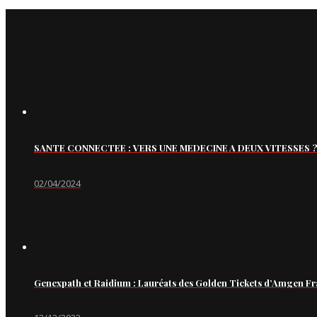
SANTE CONNECTEE : VERS UNE MEDECINE A DEUX VITESSES ?
02/04/2024
Genexpath et Raidium : Lauréats des Golden Tickets d’Amgen Fr