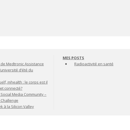
MES POSTS
de Medtronic Assistance
Radioactivité en santé
’université d’été du
lf, mhealth : le corps est il
jet connecté?
 Social Media Community –
t Challenge
à la Silicon Valley