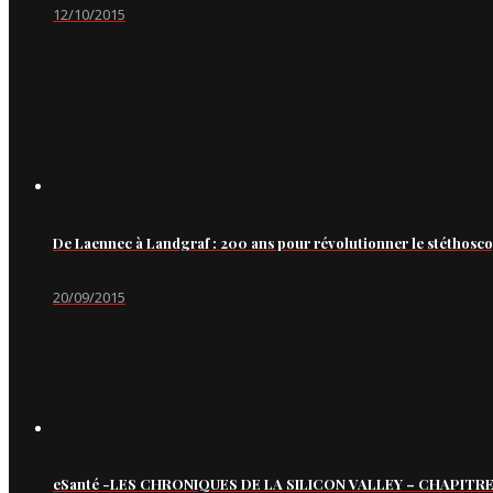
12/10/2015
De Laennec à Landgraf : 200 ans pour révolutionner le stéthosc
20/09/2015
eSanté -LES CHRONIQUES DE LA SILICON VALLEY – CHAPITRE