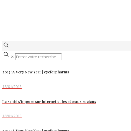
✕
2013: A Very New Year | eyeforpharma
18/01/2013
La santé s’impose sur Internet et les réseaux sociaux
18/01/2013
2013: A Very New Year | eyeforpharma