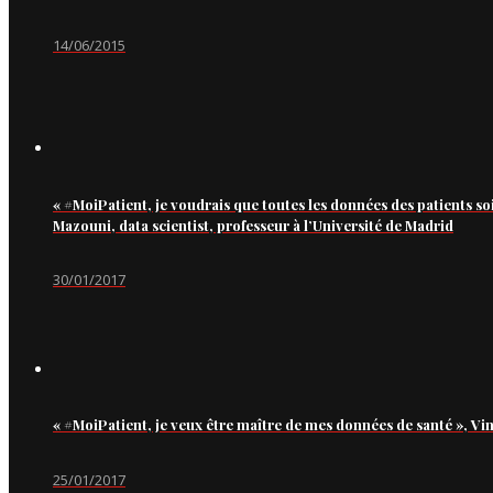
14/06/2015
« #MoiPatient, je voudrais que toutes les données des patients so
Mazouni, data scientist, professeur à l’Université de Madrid
30/01/2017
« #MoiPatient, je veux être maître de mes données de santé », Vi
25/01/2017