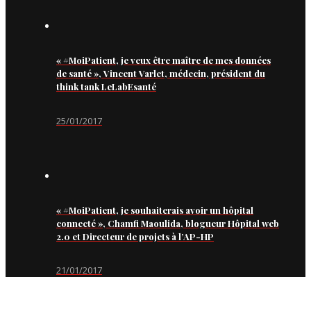
« #MoiPatient, je veux être maître de mes données
de santé », Vincent Varlet, médecin, président du
think tank LeLabEsanté
25/01/2017
« #MoiPatient, je souhaiterais avoir un hôpital
connecté », Chamfi Maoulida, blogueur Hôpital web
2.0 et Directeur de projets à l’AP-HP
21/01/2017