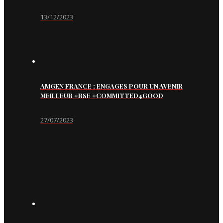
13/12/2023
AMGEN FRANCE : ENGAGES POUR UN AVENIR
MEILLEUR #RSE #COMMITTED4GOOD
27/07/2023