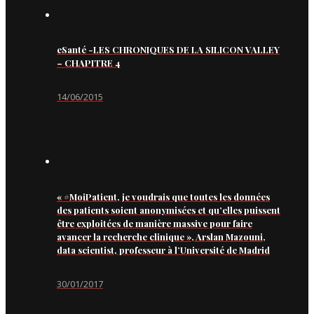
eSanté -LES CHRONIQUES DE LA SILICON VALLEY
– CHAPITRE 4
14/06/2015
« #MoiPatient, je voudrais que toutes les données
des patients soient anonymisées et qu’elles puissent
être exploitées de manière massive pour faire
avancer la recherche clinique », Arslan Mazouni,
data scientist, professeur à l’Université de Madrid
30/01/2017