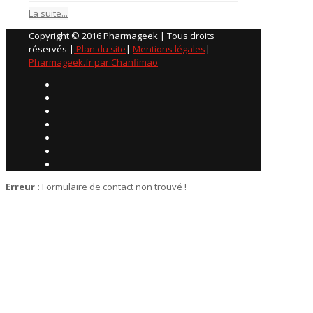
La suite...
Copyright © 2016 Pharmageek | Tous droits
réservés |
Plan du site
|
Mentions légales
|
Pharmageek.fr par Chanfimao
Erreur :
Formulaire de contact non trouvé !