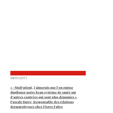
04/01/2017
« #MoiPatient, j’aimerais que l’on puisse
dupliquer notre beau système de santé sur
d’autres contrées qui sont plus démunies »,
Pascale Barre, Responsable des relations
dermatologues chez Pierre Fabre