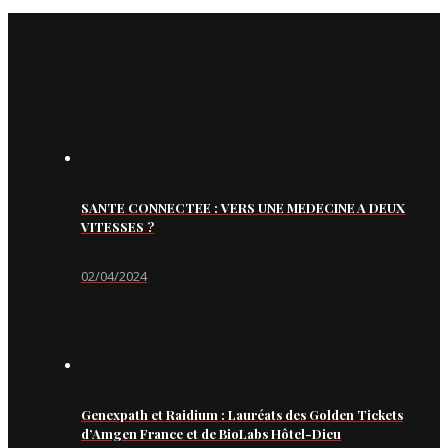
SANTE CONNECTEE : VERS UNE MEDECINE A DEUX
VITESSES ?
02/04/2024
Genexpath et Raidium : Lauréats des Golden Tickets
d’Amgen France et de BioLabs Hôtel-Dieu