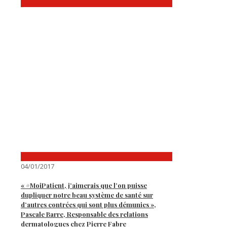
04/01/2017
« #MoiPatient, j’aimerais que l’on puisse
dupliquer notre beau système de santé sur
d’autres contrées qui sont plus démunies »,
Pascale Barre, Responsable des relations
dermatologues chez Pierre Fabre