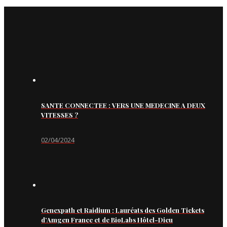
SANTE CONNECTEE : VERS UNE MEDECINE A DEUX
VITESSES ?
02/04/2024
Genexpath et Raidium : Lauréats des Golden Tickets
d’Amgen France et de BioLabs Hôtel-Dieu