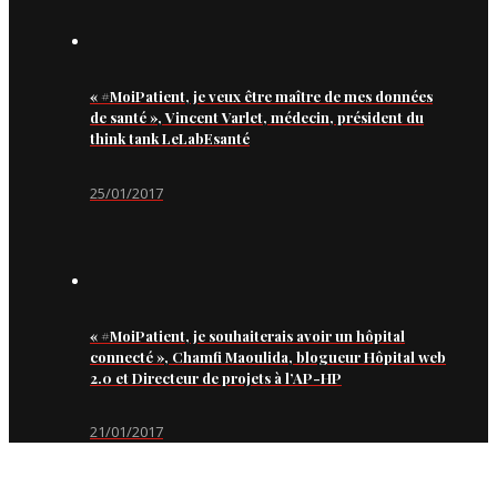
« #MoiPatient, je veux être maître de mes données
de santé », Vincent Varlet, médecin, président du
think tank LeLabEsanté
25/01/2017
« #MoiPatient, je souhaiterais avoir un hôpital
connecté », Chamfi Maoulida, blogueur Hôpital web
2.0 et Directeur de projets à l’AP-HP
21/01/2017