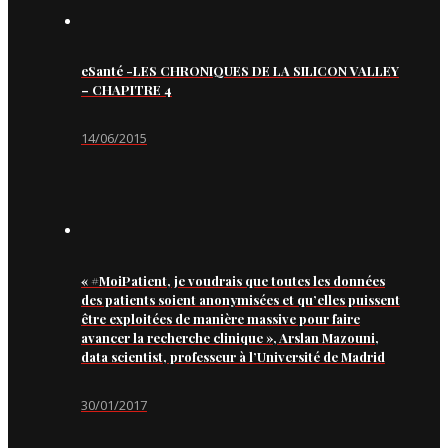
eSanté -LES CHRONIQUES DE LA SILICON VALLEY
– CHAPITRE 4
14/06/2015
« #MoiPatient, je voudrais que toutes les données
des patients soient anonymisées et qu’elles puissent
être exploitées de manière massive pour faire
avancer la recherche clinique », Arslan Mazouni,
data scientist, professeur à l’Université de Madrid
30/01/2017