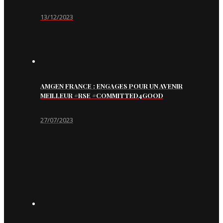
13/12/2023
AMGEN FRANCE : ENGAGES POUR UN AVENIR
MEILLEUR #RSE #COMMITTED4GOOD
27/07/2023