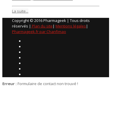
La suite...
Copyright © 2016 Pharmageek | Tous droits
réservés |
Plan du site
|
Mentions légales
|
Pharmageek.fr par Chanfimao
Erreur :
Formulaire de contact non trouvé !