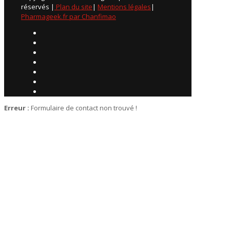
réservés |
Plan du site
|
Mentions légales
|
Pharmageek.fr par Chanfimao
Erreur :
Formulaire de contact non trouvé !