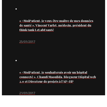
« #MoiPatient, je veux être maître de mes données
de santé », Vincent Varlet, médecin, président du
think tank LeLabEsanté
25/01/2017
« #MoiPatient, je souhaiterais avoir un hôpital
connecté », Chamfi Maoulida, blogueur Hôpital web
2.0 et Directeur de projets à l’AP-HP
21/01/2017