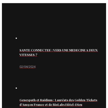
SANTE CONNECTEE : VERS UNE MEDECINE A DEUX
VITESSES ?
02/04/2024
Genexpath et Raidium : Lauréats des Golden Tickets
d’Amgen France et de BioLabs Hôtel-Dieu