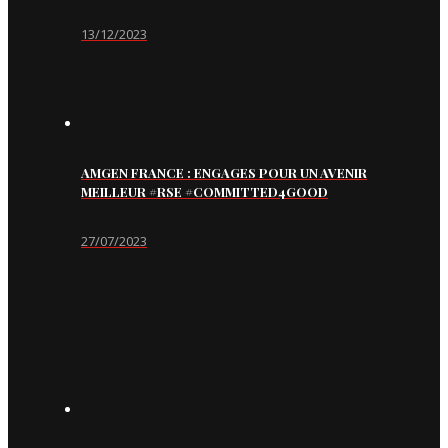
13/12/2023
AMGEN FRANCE : ENGAGES POUR UN AVENIR
MEILLEUR #RSE #COMMITTED4GOOD
27/07/2023