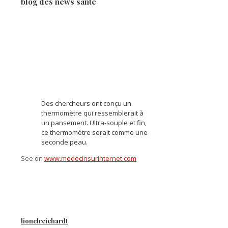
blog des news santé
Des chercheurs ont conçu un
thermomètre qui ressemblerait à
un pansement. Ultra-souple et fin,
ce thermomètre serait comme une
seconde peau.
See on
www.medecinsurinternet.com
lionelreichardt