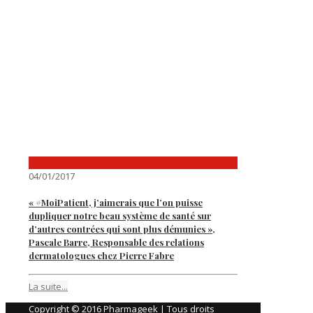
04/01/2017
« #MoiPatient, j’aimerais que l’on puisse
dupliquer notre beau système de santé sur
d’autres contrées qui sont plus démunies »,
Pascale Barre, Responsable des relations
dermatologues chez Pierre Fabre
La suite...
Copyright © 2016 Pharmageek | Tous droits