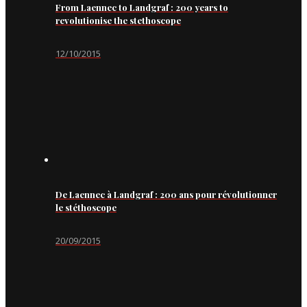
From Laennec to Landgraf : 200 years to
revolutionise the stethoscope
12/10/2015
De Laennec à Landgraf : 200 ans pour révolutionner
le stéthoscope
20/09/2015