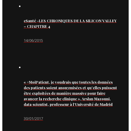
eSanté -LES CHRONIQUES DE LA SILICON VALLEY
– CHAPITRE 4
14/06/2015
« #MoiPatient, je voudrais que toutes les données
des patients soient anonymisées et qu’elles puissent
être exploitées de manière massive pour faire
avancer la recherche clinique », Arslan Mazouni,
data scientist, professeur à l’Université de Madrid
30/01/2017