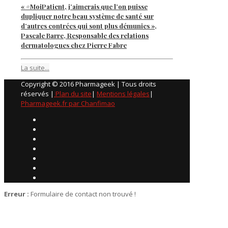
« #MoiPatient, j’aimerais que l’on puisse
dupliquer notre beau système de santé sur
d’autres contrées qui sont plus démunies »,
Pascale Barre, Responsable des relations
dermatologues chez Pierre Fabre
La suite...
Copyright © 2016 Pharmageek | Tous droits
réservés |
Plan du site
|
Mentions légales
|
Pharmageek.fr par Chanfimao
Erreur :
Formulaire de contact non trouvé !