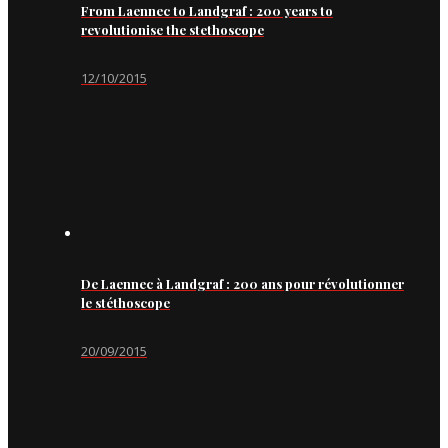
From Laennec to Landgraf : 200 years to
revolutionise the stethoscope
12/10/2015
De Laennec à Landgraf : 200 ans pour révolutionner
le stéthoscope
20/09/2015