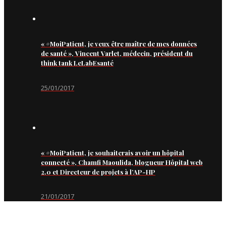
« #MoiPatient, je veux être maître de mes données
de santé », Vincent Varlet, médecin, président du
think tank LeLabEsanté
25/01/2017
« #MoiPatient, je souhaiterais avoir un hôpital
connecté », Chamfi Maoulida, blogueur Hôpital web
2.0 et Directeur de projets à l’AP-HP
21/01/2017