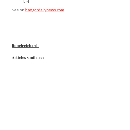
[…]
See on
bangordailynews.com
lionelreichardt
Articles similaires