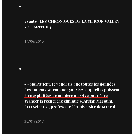
eSanté -LES CHRONIQUES DE LA SILICON VALLEY
– CHAPITRE 4
14/06/2015
« #MoiPatient, je voudrais que toutes les données
des patients soient anonymisées et qu’elles puissent
être exploitées de manière massive pour faire
avancer la recherche clinique », Arslan Mazouni,
data scientist, professeur à l’Université de Madrid
30/01/2017