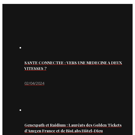
SANTE CONNECTEE : VERS UNE MEDECINE A DEUX
VITESSES ?
02/04/2024
Genexpath et Raidium : Lauréats des Golden Tickets
d’Amgen France et de BioLabs Hôtel-Dieu