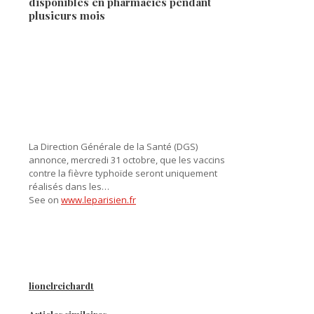
disponibles en pharmacies pendant
plusieurs mois
La Direction Générale de la Santé (DGS)
annonce, mercredi 31 octobre, que les vaccins
contre la fièvre typhoïde seront uniquement
réalisés dans les…
See on
www.leparisien.fr
lionelreichardt