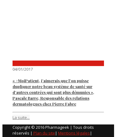
04/01/2017
« #MoiPatient, j’aimerais que l’on puisse
dupliquer notre beau système de santé sur
d’autres contrées qui sont plus démunies »,
Pascale Barre, Responsable des relations
dermatologues chez Pierre Fabre
La suite...
Copyright © 2016 Pharmageek | Tous droits
réservés |
Plan du site
|
Mentions légales
|