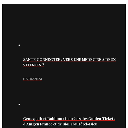
SANTE CONNECTEE : VERS UNE MEDECINE A DEUX
VITESSES ?
02/04/2024
Genexpath et Raidium : Lauréats des Golden Tickets
d’Amgen France et de BioLabs Hôtel-Dieu