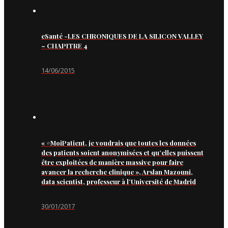
eSanté -LES CHRONIQUES DE LA SILICON VALLEY
– CHAPITRE 4
14/06/2015
« #MoiPatient, je voudrais que toutes les données
des patients soient anonymisées et qu’elles puissent
être exploitées de manière massive pour faire
avancer la recherche clinique », Arslan Mazouni,
data scientist, professeur à l’Université de Madrid
30/01/2017