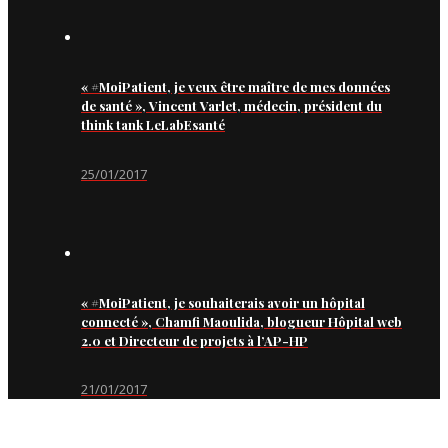
« #MoiPatient, je veux être maître de mes données
de santé », Vincent Varlet, médecin, président du
think tank LeLabEsanté
25/01/2017
« #MoiPatient, je souhaiterais avoir un hôpital
connecté », Chamfi Maoulida, blogueur Hôpital web
2.0 et Directeur de projets à l’AP-HP
21/01/2017