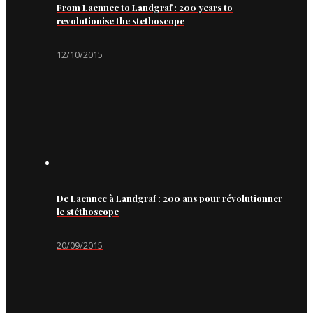
From Laennec to Landgraf : 200 years to
revolutionise the stethoscope
12/10/2015
De Laennec à Landgraf : 200 ans pour révolutionner
le stéthoscope
20/09/2015