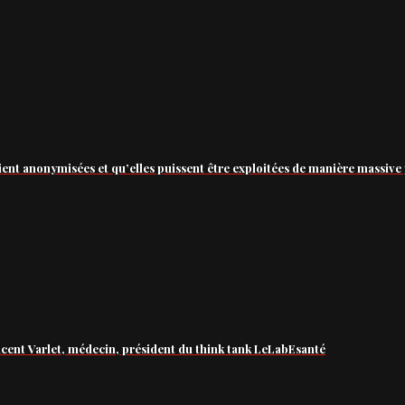
ient anonymisées et qu’elles puissent être exploitées de manière massive 
ncent Varlet, médecin, président du think tank LeLabEsanté