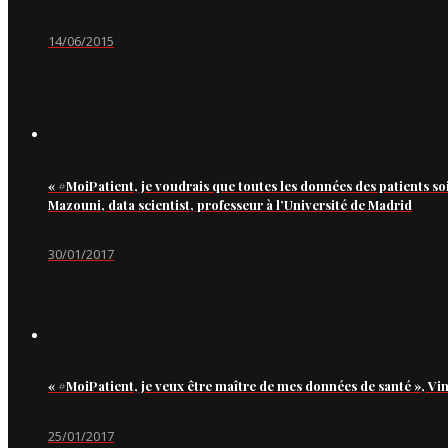
14/06/2015
« #MoiPatient, je voudrais que toutes les données des patients so
Mazouni, data scientist, professeur à l’Université de Madrid
30/01/2017
« #MoiPatient, je veux être maître de mes données de santé », Vi
25/01/2017