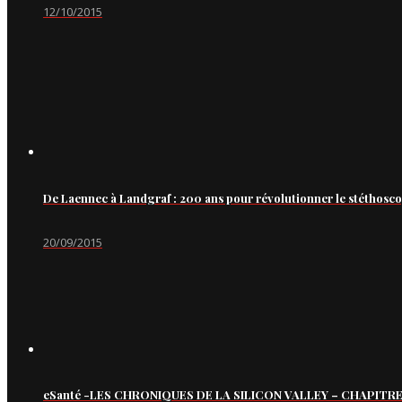
12/10/2015
De Laennec à Landgraf : 200 ans pour révolutionner le stéthosc
20/09/2015
eSanté -LES CHRONIQUES DE LA SILICON VALLEY – CHAPITRE