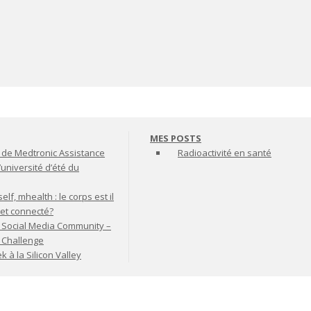
MES POSTS
de Medtronic Assistance
Radioactivité en santé
’université d’été du
lf, mhealth : le corps est il
jet connecté?
 Social Media Community –
t Challenge
à la Silicon Valley