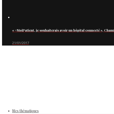
« #MoiPatient, je souhaiterais avoir un hôpital connecté », Cham
21/01/2017
Mes thématiques