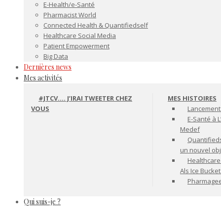
E-Health/e-Santé
Pharmacist World
Connected Health & Quantifiedself
Healthcare Social Media
Patient Empowerment
Big Data
Dernières news
Mes activités
#JTCV…. J’IRAI TWEETER CHEZ
MES HISTOIRES
VOUS
Lancement 
E-Santé à L
Medef
Quantifiedse
un nouvel ob
Healthcare
Als Ice Bucke
Pharmageek 
Qui suis-je ?