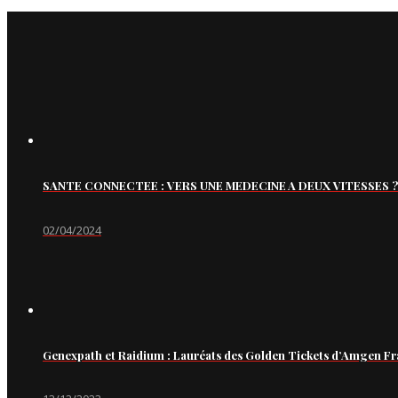
SANTE CONNECTEE : VERS UNE MEDECINE A DEUX VITESSES ?
02/04/2024
Genexpath et Raidium : Lauréats des Golden Tickets d’Amgen Fr