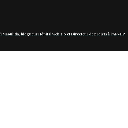
fi Maoulida, blogueur Hôpital web 2.0 et Directeur de projets à l’AP-HP