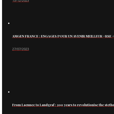
13/12/2023
AMGEN FRANCE : ENGAGES POUR UN AVENIR MEILLEUR #RS
27/07/2023
From Laennec to Landgraf : 200 years to revolutionise the steth