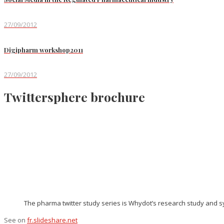
27/09/2012
Digipharm workshop2011
27/09/2012
Twittersphere brochure
The pharma twitter study series is Whydot’s research study and 
See on
fr.slideshare.net