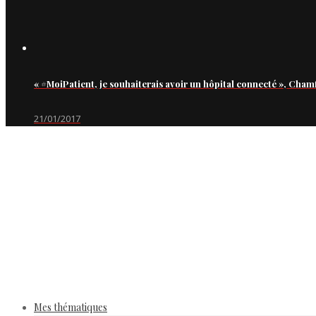
« #MoiPatient, je souhaiterais avoir un hôpital connecté », Cham
21/01/2017
Mes thématiques