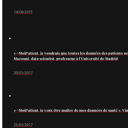
14/06/2015
« #MoiPatient, je voudrais que toutes les données des patients so
Mazouni, data scientist, professeur à l’Université de Madrid
30/01/2017
« #MoiPatient, je veux être maître de mes données de santé », Vi
25/01/2017