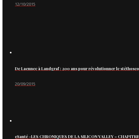
12/10/2015
De Laennec à Landgraf : 200 ans pour révolutionner le stéthosc
20/09/2015
eSanté -LES CHRONIQUES DE LA SILICON VALLEY – CHAPITRE