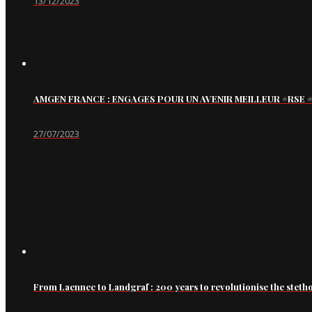
13/12/2023
AMGEN FRANCE : ENGAGES POUR UN AVENIR MEILLEUR #RS
27/07/2023
From Laennec to Landgraf : 200 years to revolutionise the steth