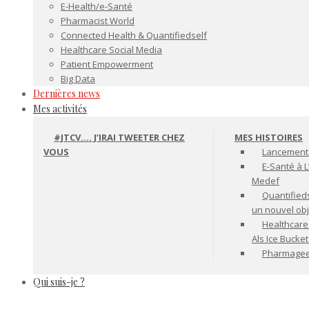
E-Health/e-Santé
Pharmacist World
Connected Health & Quantifiedself
Healthcare Social Media
Patient Empowerment
Big Data
Dernières news
Mes activités
#JTCV…. J’IRAI TWEETER CHEZ
MES HISTOIRES
VOUS
Lancement 
E-Santé à L
Medef
Quantifiedse
un nouvel ob
Healthcare
Als Ice Bucke
Pharmageek 
Qui suis-je ?