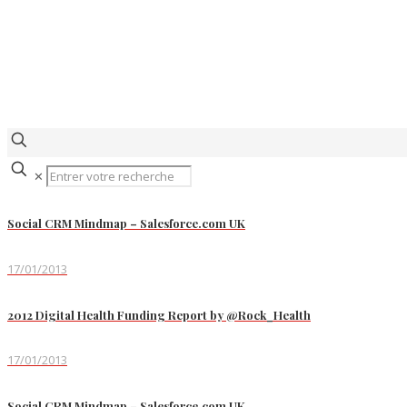
✕
Social CRM Mindmap – Salesforce.com UK
17/01/2013
2012 Digital Health Funding Report by @Rock_Health
17/01/2013
Social CRM Mindmap – Salesforce.com UK