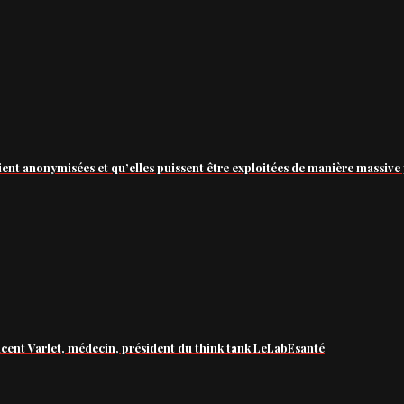
ient anonymisées et qu’elles puissent être exploitées de manière massive 
ncent Varlet, médecin, président du think tank LeLabEsanté