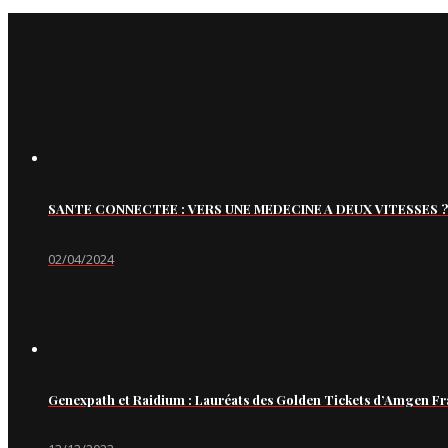
SANTE CONNECTEE : VERS UNE MEDECINE A DEUX VITESSES ?
02/04/2024
Genexpath et Raidium : Lauréats des Golden Tickets d’Amgen Fr