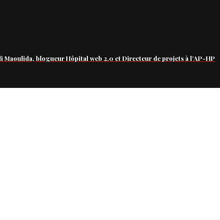
fi Maoulida, blogueur Hôpital web 2.0 et Directeur de projets à l’AP-HP