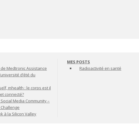
MES POSTS
de Medtronic Assistance
Radioactivité en santé
’université d’été du
lf, mhealth : le corps est il
jet connecté?
 Social Media Community –
t Challenge
à la Silicon Valley