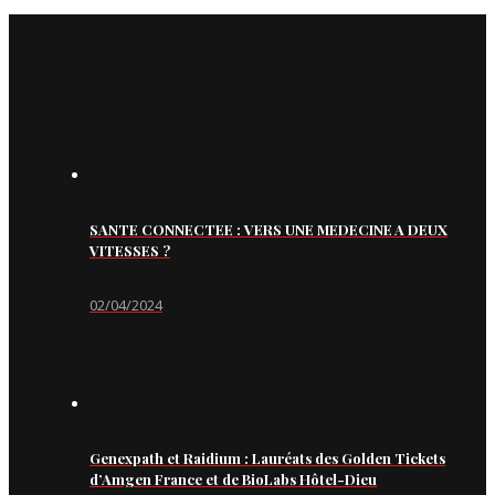
SANTE CONNECTEE : VERS UNE MEDECINE A DEUX
VITESSES ?
02/04/2024
Genexpath et Raidium : Lauréats des Golden Tickets
d’Amgen France et de BioLabs Hôtel-Dieu