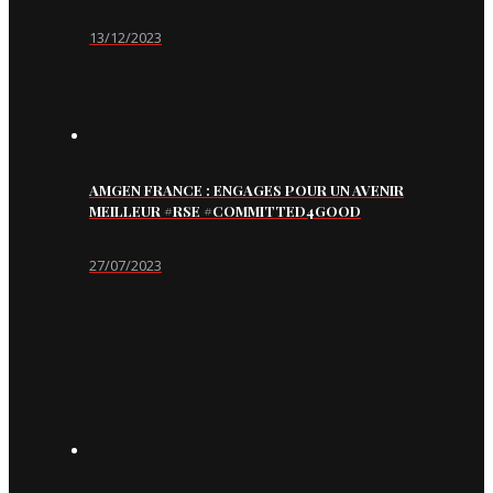
13/12/2023
AMGEN FRANCE : ENGAGES POUR UN AVENIR
MEILLEUR #RSE #COMMITTED4GOOD
27/07/2023