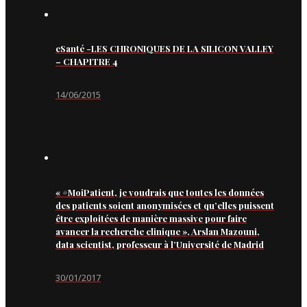
eSanté -LES CHRONIQUES DE LA SILICON VALLEY
– CHAPITRE 4
14/06/2015
« #MoiPatient, je voudrais que toutes les données
des patients soient anonymisées et qu’elles puissent
être exploitées de manière massive pour faire
avancer la recherche clinique », Arslan Mazouni,
data scientist, professeur à l’Université de Madrid
30/01/2017