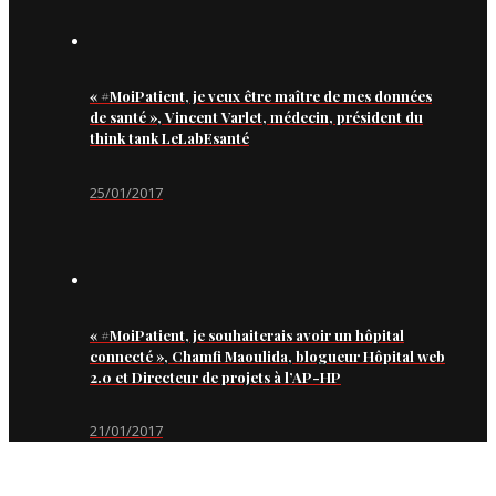
« #MoiPatient, je veux être maître de mes données
de santé », Vincent Varlet, médecin, président du
think tank LeLabEsanté
25/01/2017
« #MoiPatient, je souhaiterais avoir un hôpital
connecté », Chamfi Maoulida, blogueur Hôpital web
2.0 et Directeur de projets à l’AP-HP
21/01/2017