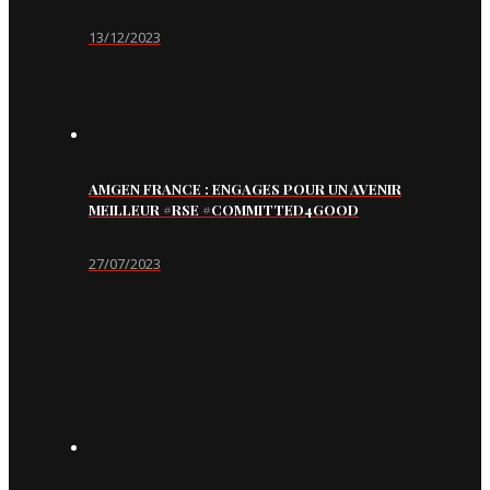
13/12/2023
AMGEN FRANCE : ENGAGES POUR UN AVENIR
MEILLEUR #RSE #COMMITTED4GOOD
27/07/2023