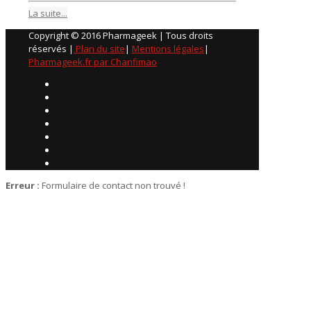
La suite...
Copyright © 2016 Pharmageek | Tous droits
réservés |
Plan du site
|
Mentions légales
|
Pharmageek.fr par Chanfimao
Erreur :
Formulaire de contact non trouvé !