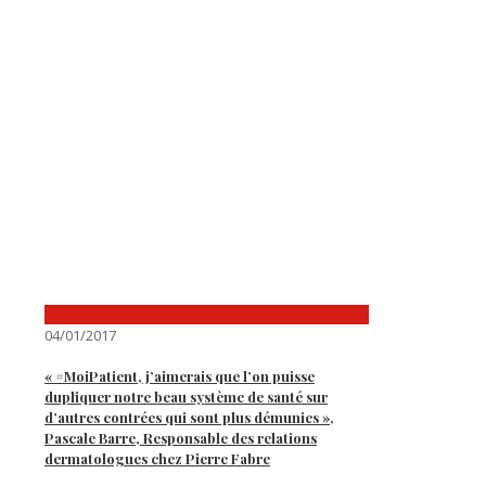
04/01/2017
« #MoiPatient, j’aimerais que l’on puisse
dupliquer notre beau système de santé sur
d’autres contrées qui sont plus démunies »,
Pascale Barre, Responsable des relations
dermatologues chez Pierre Fabre