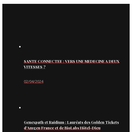
SANTE CONNECTEE : VERS UNE MEDECINE A DEUX
VITESSES ?
02/04/2024
Genexpath et Raidium : Lauréats des Golden Tickets
d’Amgen France et de BioLabs Hôtel-Dieu