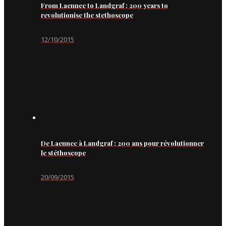
From Laennec to Landgraf : 200 years to
revolutionise the stethoscope
12/10/2015
De Laennec à Landgraf : 200 ans pour révolutionner
le stéthoscope
20/09/2015