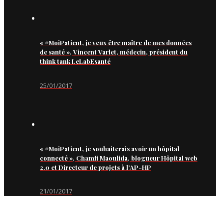
« #MoiPatient, je veux être maître de mes données
de santé », Vincent Varlet, médecin, président du
think tank LeLabEsanté
25/01/2017
« #MoiPatient, je souhaiterais avoir un hôpital
connecté », Chamfi Maoulida, blogueur Hôpital web
2.0 et Directeur de projets à l’AP-HP
21/01/2017