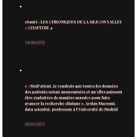
eSanté -LES CHRONIQUES DE LA SILICON VALLEY
– CHAPITRE 4
14/06/2015
« #MoiPatient, je voudrais que toutes les données
des patients soient anonymisées et qu’elles puissent
être exploitées de manière massive pour faire
avancer la recherche clinique », Arslan Mazouni,
data scientist, professeur à l’Université de Madrid
30/01/2017