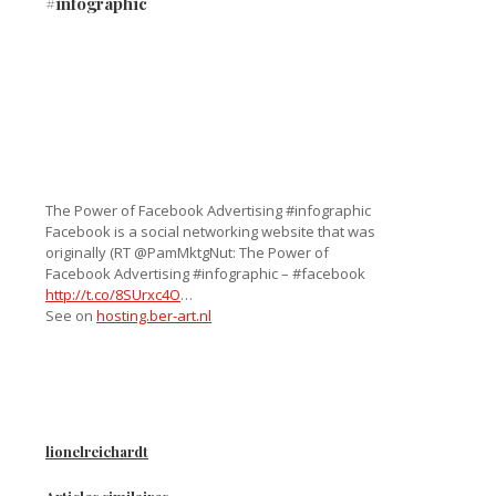
#infographic
The Power of Facebook Advertising #infographic
Facebook is a social networking website that was
originally (RT @PamMktgNut: The Power of
Facebook Advertising #infographic – #facebook
http://t.co/8SUrxc4O
…
See on
hosting.ber-art.nl
lionelreichardt