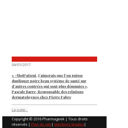
04/01/2017
« #MoiPatient, j’aimerais que l’on puisse
dupliquer notre beau système de santé sur
d’autres contrées qui sont plus démunies »,
Pascale Barre, Responsable des relations
dermatologues chez Pierre Fabre
La suite...
Copyright © 2016 Pharmageek | Tous droits
réservés |
Plan du site
|
Mentions légales
|