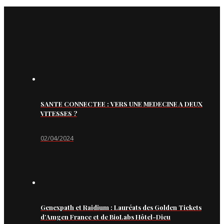
SANTE CONNECTEE : VERS UNE MEDECINE A DEUX
VITESSES ?
02/04/2024
Genexpath et Raidium : Lauréats des Golden Tickets
d’Amgen France et de BioLabs Hôtel-Dieu