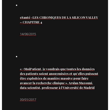
eSanté -LES CHRONIQUES DE LA SILICON VALLEY
– CHAPITRE 4
14/06/2015
« #MoiPatient, je voudrais que toutes les données
des patients soient anonymisées et qu’elles puissent
être exploitées de manière massive pour faire
avancer la recherche clinique », Arslan Mazouni,
data scientist, professeur à l’Université de Madrid
30/01/2017