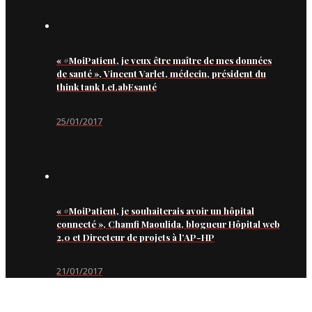
« #MoiPatient, je veux être maître de mes données
de santé », Vincent Varlet, médecin, président du
think tank LeLabEsanté
25/01/2017
« #MoiPatient, je souhaiterais avoir un hôpital
connecté », Chamfi Maoulida, blogueur Hôpital web
2.0 et Directeur de projets à l’AP-HP
21/01/2017