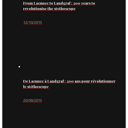
From Laennec to Landgraf : 200 years to
revolutionise the stethoscope
12/10/2015
De Laennec à Landgraf : 200 ans pour révolutionner
le stéthoscope
20/09/2015