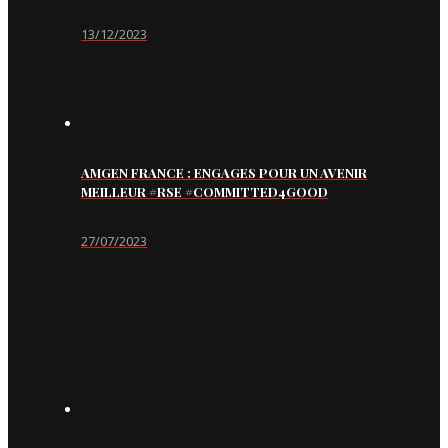
13/12/2023
AMGEN FRANCE : ENGAGES POUR UN AVENIR
MEILLEUR #RSE #COMMITTED4GOOD
27/07/2023