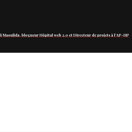
fi Maoulida, blogueur Hôpital web 2.0 et Directeur de projets à l’AP-HP