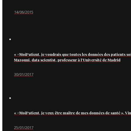
14/06/2015
« #MoiPatient, je voudrais que toutes les données des patients so
Mazouni, data scientist, professeur à l’Université de Madrid
30/01/2017
« #MoiPatient, je veux être maître de mes données de santé », Vi
25/01/2017