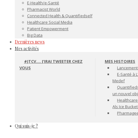
E-Health/e-Santé
Pharmacist World
Connected Health & Quantifiedself
Healthcare Social Media
Patient Empowerment
Big Data
Dernières news
Mes activités
#JTCV…. J’IRAI TWEETER CHEZ
MES HISTOIRES
VOUS
Lancement 
E-Santé à L
Medef
Quantifiedse
un nouvel ob
Healthcare
Als Ice Bucke
Pharmageek 
Qui suis-je ?