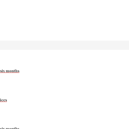
 six months
ices
 six months