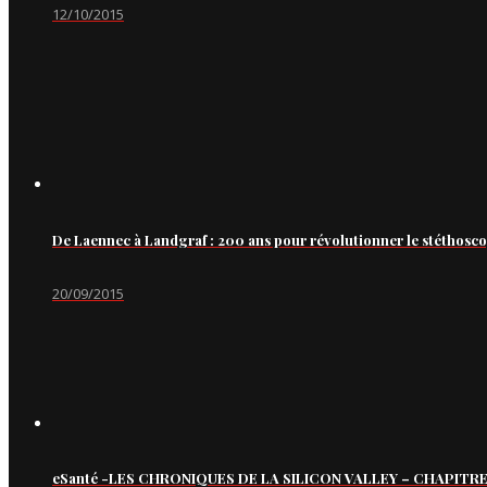
12/10/2015
De Laennec à Landgraf : 200 ans pour révolutionner le stéthosc
20/09/2015
eSanté -LES CHRONIQUES DE LA SILICON VALLEY – CHAPITRE