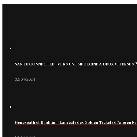
SANTE CONNECTEE : VERS UNE MEDECINE A DEUX VITESSES ?
02/04/2024
Genexpath et Raidium : Lauréats des Golden Tickets d’Amgen Fr