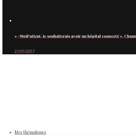
« #MoiPatient, je souhaiterais avoir un hôpital connecté », Cham
21/01/2017
Mes thématiques