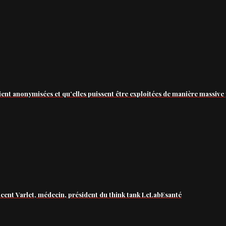
ient anonymisées et qu’elles puissent être exploitées de manière massive 
ncent Varlet, médecin, président du think tank LeLabEsanté