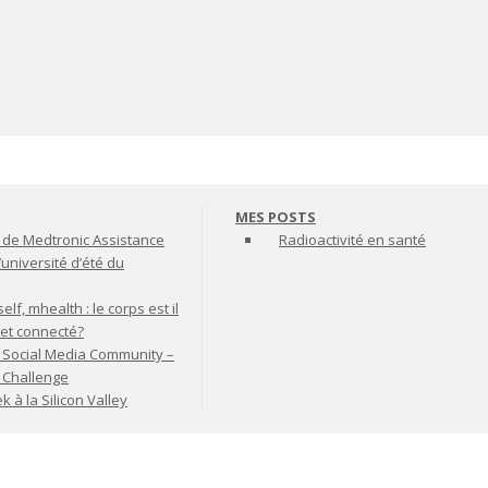
MES POSTS
de Medtronic Assistance
Radioactivité en santé
’université d’été du
lf, mhealth : le corps est il
jet connecté?
 Social Media Community –
t Challenge
à la Silicon Valley