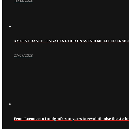
13/12/2023
AMGEN FRANCE : ENGAGES POUR UN AVENIR MEILLEUR #RS
27/07/2023
From Laennec to Landgraf : 200 years to revolutionise the steth