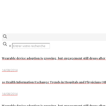
✕
Wearable device adoption is growing, but engagement still drops after
14/08/2014
10 Health Information Exchange Trends in Hospitals and Physicians Off
14/08/2014
Wearable device adoption is growing, but engagement still drops after